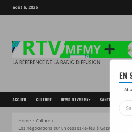
Skip
août 6, 2026
to
content
LA RÉFÉRENCE DE LA RADIO DIFFUSION
EN 
Abo
ACCUEIL
CULTURE
NEWS RTVMFMY+
SANTE
SPOR
Saisi
votre
adres
Home
Culture
e-
Les négociations sur un cessez-le-feu à Gaza ont été co