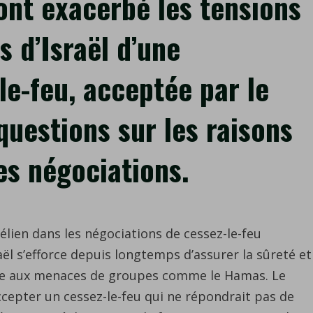
ont exacerbé les tensions
la
bande
s d’Israël d’une
de
Gaza
le-feu, acceptée par le
et
la
uestions sur les raisons
prise
du
es négociations.
poste
frontière
avec
l’Égypte
à
élien dans les négociations de cessez-le-feu
Rafah
ël s’efforce depuis longtemps d’assurer la sûreté et
ont
 face aux menaces de groupes comme le Hamas. Le
exacerbé
cepter un cessez-le-feu qui ne répondrait pas de
les