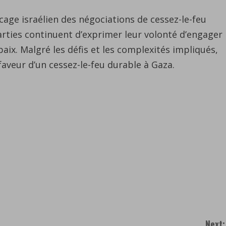
Hamas,
a
cage israélien des négociations de cessez-le-feu
soulevé
arties continuent d’exprimer leur volonté d’engager
des
aix. Malgré les défis et les complexités impliqués,
questions
faveur d’un cessez-le-feu durable à Gaza.
sur
les
raisons
du
blocage
israélien
des
négociations.
Next: