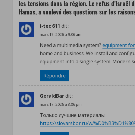
d
les tensions dans la région. Le refus d’Israël 
Hamas, a soulevé des questions sur les raison
i
i-tec 611
dit :
n
mars 17, 2026 à 9:36 am
g
Need a multimedia system?
equipment for
home and business. We install and config
equipment into a single system. Modern so
Répondre
GeraldBar
dit :
mars 17, 2026 à 3:06 pm
Только лучшие материалы:
https://slovarsbor.ru/w/%D0%B3%D