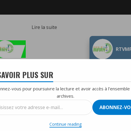
:
Lire la suite
Les
négociations
RTVM
sur
un
cessez-
SAVOIR PLUS SUR
le-
feu
nnez-vous pour poursuivre la lecture et avoir accès à l’ensemble
à
archives.
Gaza
T
TOP HIT DU MOIS
ssez
ont
ABONNEZ-VO
été
se
complexes,
Continue reading
mplexes, le blocus israélien étant un facteur important des défi
le