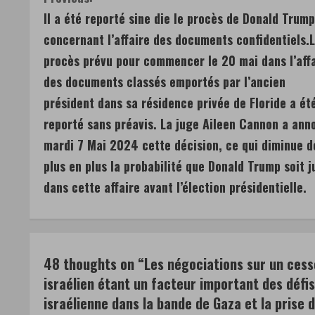
C
Il a été reporté sine die le procès de Donald Trump
o
concernant l’affaire des documents confidentiels.
n
procès prévu pour commencer le 20 mai dans l’aff
des documents classés emportés par l’ancien
t
président dans sa résidence privée de Floride a ét
i
reporté sans préavis. La juge Aileen Cannon a ann
n
mardi 7 Mai 2024 cette décision, ce qui diminue d
plus en plus la probabilité que Donald Trump soit 
u
dans cette affaire avant l’élection présidentielle.
e
R
e
48 thoughts on “
Les négociations sur un cess
israélien étant un facteur important des défi
a
israélienne dans la bande de Gaza et la prise 