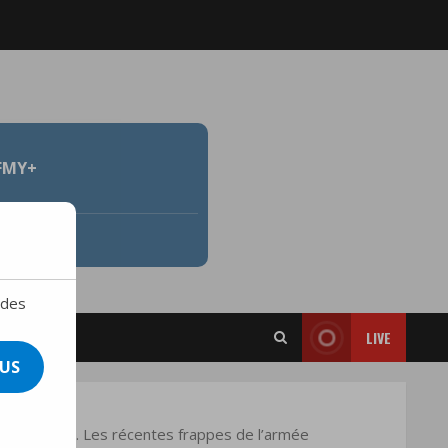
FMY+
 des
LIVE
US
s rencontrés. Les récentes frappes de l’armée