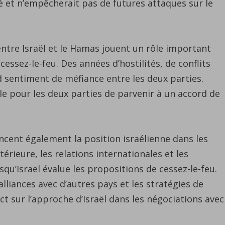
 et n’empêcherait pas de futures attaques sur le
tensions
dans
la
 entre Israël et le Hamas jouent un rôle important
région.
essez-le-feu. Des années d’hostilités, de conflits
Le
refus
nd sentiment de méfiance entre les deux parties.
d’Israël
ile pour les deux parties de parvenir à un accord de
d’une
proposition
de
encent également la position israélienne dans les
cessez-
térieure, les relations internationales et les
le-
squ’Israël évalue les propositions de cessez-le-feu.
feu,
alliances avec d’autres pays et les stratégies de
acceptée
t sur l’approche d’Israël dans les négociations avec
par
le