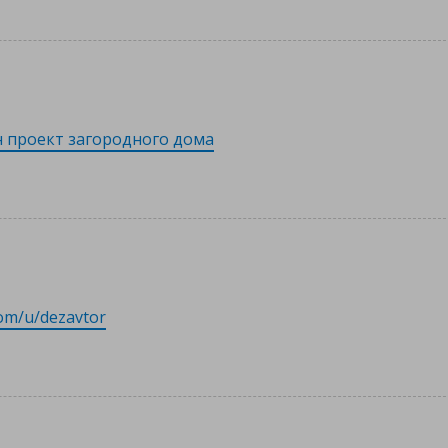
н проект загородного дома
com/u/dezavtor