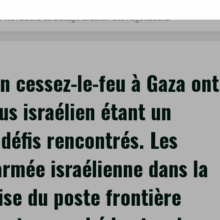
rontière avec l’Égypte à Rafah ont exacerbé les tensions dans la r
…
blocus
 les raisons du blocage israélien des négociations.
israélien
étant
un
facteur
n cessez-le-feu à Gaza ont
important
des
us israélien étant un
défis
rencontrés.
défis rencontrés. Les
Les
récentes
frappes
armée israélienne dans la
de
l’armée
ise du poste frontière
israélienne
dans