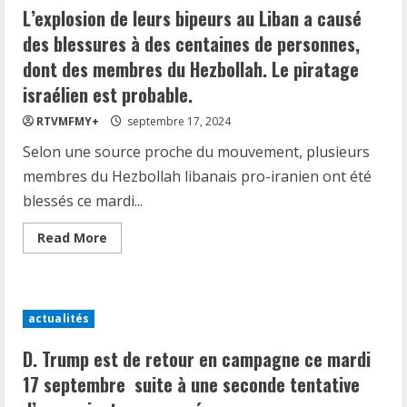
L’explosion de leurs bipeurs au Liban a causé
des blessures à des centaines de personnes,
dont des membres du Hezbollah. Le piratage
israélien est probable.
RTVMFMY+
septembre 17, 2024
Selon une source proche du mouvement, plusieurs
membres du Hezbollah libanais pro-iranien ont été
blessés ce mardi...
Read
Read More
more
about
L’explosion
de
leurs
bipeurs
actualités
au
Liban
a
D. Trump est de retour en campagne ce mardi
causé
des
17 septembre suite à une seconde tentative
blessures
à