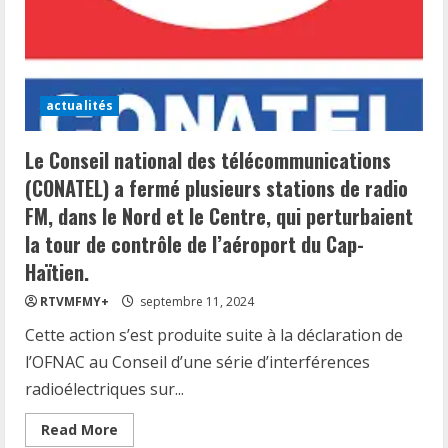
entre
K.
Harris
et
D.
Trump
actualités
Le Conseil national des télécommunications
(CONATEL) a fermé plusieurs stations de radio
FM, dans le Nord et le Centre, qui perturbaient
la tour de contrôle de l’aéroport du Cap-
Haïtien.
RTVMFMY+
septembre 11, 2024
Cette action s’est produite suite à la déclaration de
l’OFNAC au Conseil d’une série d’interférences
radioélectriques sur...
Read
Read More
more