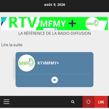
Skip
août 9, 2026
to
content
LA RÉFÉRENCE DE LA RADIO DIFFUSION
:
Lire la suite
L’explosion
de
RTVMFMY+
leurs
bipeurs
au
Liban
a
causé
LIVE
des
Primary