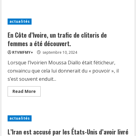
about
Le
Conseil
national
des
actualités
télécommunications
(CONATEL)
a
En Côte d’Ivoire, un trafic de clitoris de
fermé
plusieurs
femmes a été découvert.
stations
de
RTVMFMY+
septembre 10, 2024
radio
FM,
Lorsque l’Ivoirien Moussa Diallo était féticheur,
dans
le
convaincu que cela lui donnerait du « pouvoir », il
Nord
et
s’est souvent enduit...
le
Centre,
qui
Read
Read More
perturbaient
more
la
about
tour
En
de
Côte
contrôle
d’Ivoire,
de
un
l’aéroport
actualités
trafic
du
de
Cap-
clitoris
L’Iran est accusé par les États-Unis d’avoir livré
Haïtien.
de