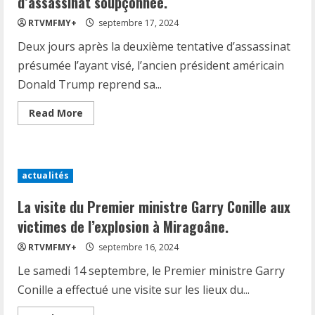
d’assassinat soupçonnée.
des
centaines
RTVMFMY+
septembre 17, 2024
de
personnes,
Deux jours après la deuxième tentative d’assassinat
dont
des
présumée l’ayant visé, l’ancien président américain
membres
du
Donald Trump reprend sa...
Hezbollah.
Le
piratage
Read
Read More
israélien
more
est
about
probable.
D.
Trump
est
de
actualités
retour
en
campagne
La visite du Premier ministre Garry Conille aux
ce
mardi
victimes de l’explosion à Miragoâne.
17
septembre
RTVMFMY+
septembre 16, 2024
suite
à
Le samedi 14 septembre, le Premier ministre Garry
une
seconde
Conille a effectué une visite sur les lieux du...
tentative
d’assassinat
soupçonnée.