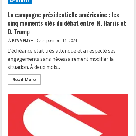
actualités
de
Gaza,
18
La campagne présidentielle américaine : les
personnes
ont
cinq moments clés du débat entre K. Harris et
perdu
la
D. Trump
vie
suite
RTVMFMY+
septembre 11, 2024
à
une
L’échéance était très attendue et a respecté ses
attaque
israélienne
engagements sans nécessairement modifier la
contre
une
situation. À deux mois...
école.
Read
Read More
more
about
La
campagne
présidentielle
américaine
:
les
cinq
moments
clés
du
débat