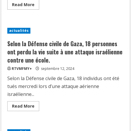
policiers
Read
Read More
jamaïcains
more
en
about
Haïti
L’ONU
afin
prévoit
de
la
lutter
création
contre
actualités
de
des
deux
gangs
sièges
Selon la Défense civile de Gaza, 18 personnes
influents.
pour
des
ont perdu la vie suite à une attaque israélienne
pays
africains
contre une école.
au
Conseil
RTVMFMY+
septembre 12, 2024
de
sécurité.
Selon la Défense civile de Gaza, 18 individus ont été
tués mercredi lors d’une attaque aérienne
israélienne...
Read
Read More
more
about
Selon
la
Défense
civile