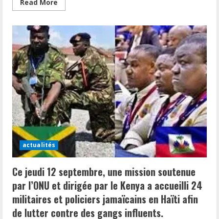
Read
Read More
more
about
La
visite
du
Premier
ministre
Garry
Conille
aux
victimes
de
l’explosion
à
Miragoâne.
actualités
Ce jeudi 12 septembre, une mission soutenue
par l’ONU et dirigée par le Kenya a accueilli 24
militaires et policiers jamaïcains en Haïti afin
de lutter contre des gangs influents.