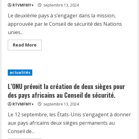
RTVMFMY+
septembre 13, 2024
Le deuxième pays à s’engager dans la mission,
approuvée par le Conseil de sécurité des Nations
unies...
Read
Read More
more
about
Ce
jeudi
12
septembre,
actualités
une
mission
soutenue
L’ONU prévoit la création de deux sièges pour
par
l’ONU
des pays africains au Conseil de sécurité.
et
dirigée
RTVMFMY+
septembre 13, 2024
par
le
Le 12 septembre, les États-Unis s’engagent à donner
Kenya
a
aux pays africains deux sièges permanents au
accueilli
24
Conseil de...
militaires
et