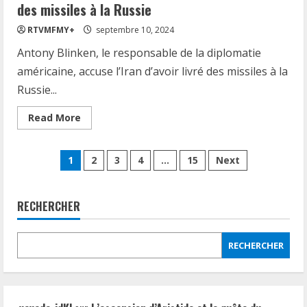
femmes
des missiles à la Russie
a
été
RTVMFMY+
septembre 10, 2024
découvert.
Antony Blinken, le responsable de la diplomatie
américaine, accuse l’Iran d’avoir livré des missiles à la
Russie...
Read
Read More
more
about
L’Iran
Pagination
est
1
2
3
4
…
15
Next
accusé
par
des
les
États-
Unis
RECHERCHER
publications
d’avoir
livré
des
missiles
RECHERCHER
à
la
Russie