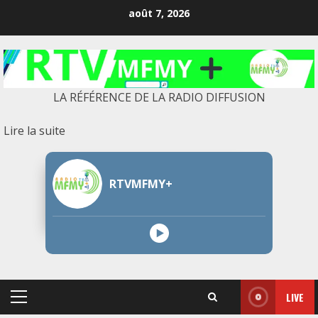
Skip
août 7, 2026
to
content
LA RÉFÉRENCE DE LA RADIO DIFFUSION
:
Lire la suite
publication
sans
RTVMFMY+
titre
1111
LIVE
Primary