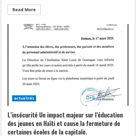
Read
Read More
more
about
Dr
Smith
Magny
L’espoir
de
la
jeunesse
haïtienne,
un
Premier
ministre
Proposé.
actualités
L’insécurité Un impact majeur sur l’éducation
des jeunes en Haïti et cause la fermeture de
certaines écoles de la capitale.