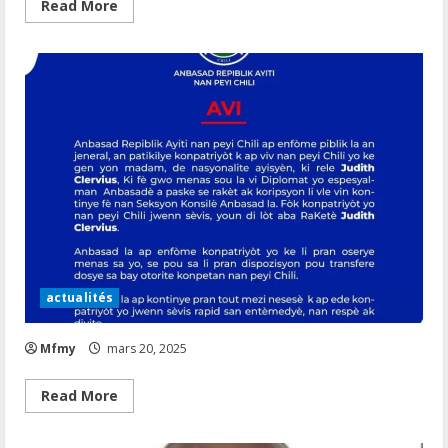
Read
Read More
more
about
actualités
Mfmy
mars 20, 2025
Read
Read More
more
about