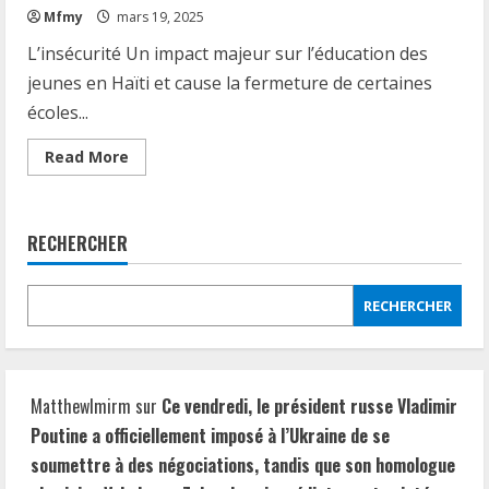
Mfmy
mars 19, 2025
L’insécurité Un impact majeur sur l’éducation des
jeunes en Haïti et cause la fermeture de certaines
écoles...
Read
Read More
more
about
L’insécurité
Un
impact
RECHERCHER
majeur
sur
l’éducation
des
RECHERCHER
jeunes
en
Haïti
et
cause
la
fermeture
MatthewImirm
sur
Ce vendredi, le président russe Vladimir
de
certaines
Poutine a officiellement imposé à l’Ukraine de se
écoles
de
soumettre à des négociations, tandis que son homologue
la