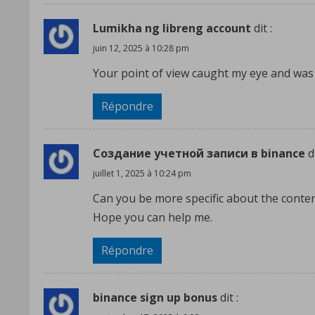
Lumikha ng libreng account
dit :
juin 12, 2025 à 10:28 pm
Your point of view caught my eye and was v
Répondre
Создание учетной записи в binance
d
juillet 1, 2025 à 10:24 pm
Can you be more specific about the content 
Hope you can help me.
Répondre
binance sign up bonus
dit :