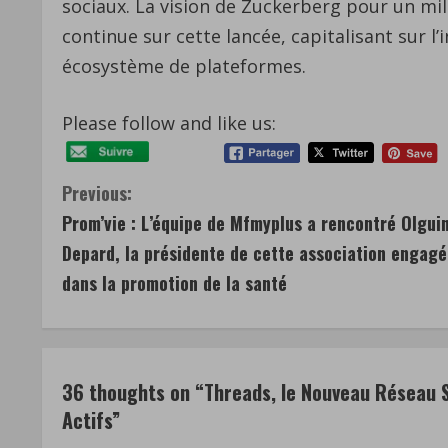
sociaux. La vision de Zuckerberg pour un mill
continue sur cette lancée, capitalisant sur l’
écosystème de plateformes.
Please follow and like us:
C
Previous:
Prom’vie : L’équipe de Mfmyplus a rencontré Olgui
o
Depard, la présidente de cette association engag
n
dans la promotion de la santé
t
i
36 thoughts on “
Threads, le Nouveau Réseau So
n
Actifs
”