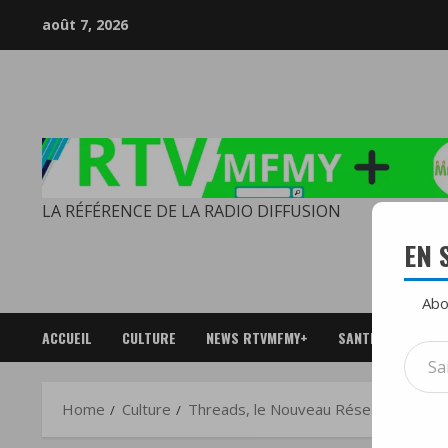
Skip
août 7, 2026
to
content
LA RÉFÉRENCE DE LA RADIO DIFFUSION
EN 
Abo
ACCUEIL
CULTURE
NEWS RTVMFMY+
SANTE
SPOR
Saisi
votre
adres
Home
Culture
Threads, le Nouveau Réseau Social de M
e-