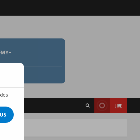
FMY+
 des
LIVE
US