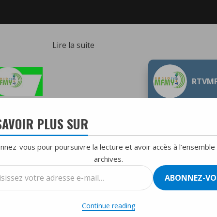
:
Lire la suite
Threads,
le
RTVM
Nouveau
Réseau
Social
SAVOIR PLUS SUR
de
Meta,
nnez-vous pour poursuivre la lecture et avoir accès à l’ensemble
Atteint
archives.
200
T
TOP HIT DU MOIS
ssez
Millions
ABONNEZ-VO
d’Utilisateurs
se
eta, Atteint 200 Millions d’Utilisateurs Actifs
Actifs
Continue reading