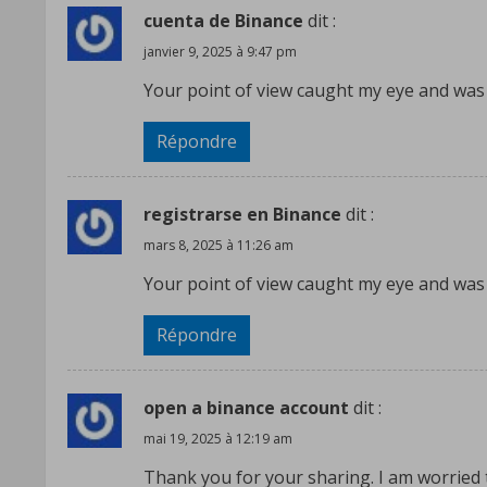
u
cuenta de Binance
dit :
e
janvier 9, 2025 à 9:47 pm
R
Your point of view caught my eye and was v
e
Répondre
a
registrarse en Binance
dit :
d
mars 8, 2025 à 11:26 am
i
Your point of view caught my eye and was v
n
Répondre
g
open a binance account
dit :
mai 19, 2025 à 12:19 am
Thank you for your sharing. I am worried tha