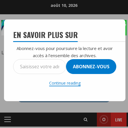
Skip
août 10, 2026
to
content
EN SAVOIR PLUS SUR
LA RÉFÉRENCE DE LA RADIO DIFFUSION
Abonnez-vous pour poursuivre la lecture et avoir
:
Lire la suite
accès à l’ensemble des archives.
POURQUOI
Saisissez
ABONNEZ-VOUS
UN
votre
RTVMFMY+
MILLION
adresse
DE
Continue reading
e-
RETRAITÉS
mail…
VERRONT
LEUR
PENSION
LIVE
AUGMENTER
Primary