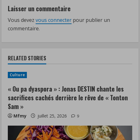
Laisser un commentaire
u
Vous devez
vous connecter
pour publier un
e
commentaire.
R
e
RELATED STORIES
a
d
Culture
i
« Ou pa dyaspora » : Jonas DESTIN chante les
sacrifices cachés derrière le rêve de « Tonton
n
Sam »
g
Mfmy
juillet 25, 2026
9