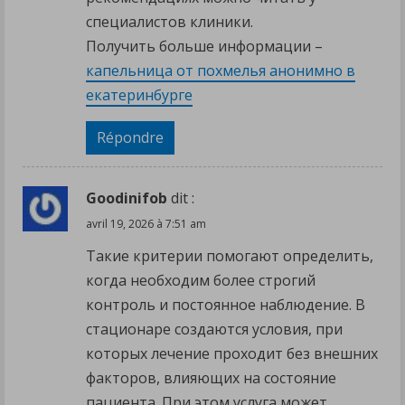
специалистов клиники.
Получить больше информации –
капельница от похмелья анонимно в
екатеринбурге
Répondre
Goodinifob
dit :
avril 19, 2026 à 7:51 am
Такие критерии помогают определить,
когда необходим более строгий
контроль и постоянное наблюдение. В
стационаре создаются условия, при
которых лечение проходит без внешних
факторов, влияющих на состояние
пациента. При этом услуга может