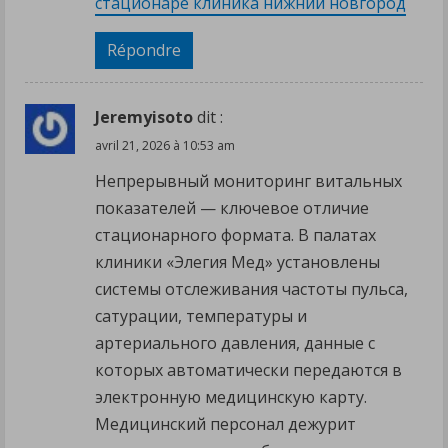
стационаре клиника нижний новгород
Répondre
Jeremyisoto
dit :
avril 21, 2026 à 10:53 am
Непрерывный мониторинг витальных
показателей — ключевое отличие
стационарного формата. В палатах
клиники «Элегия Мед» установлены
системы отслеживания частоты пульса,
сатурации, температуры и
артериального давления, данные с
которых автоматически передаются в
электронную медицинскую карту.
Медицинский персонал дежурит