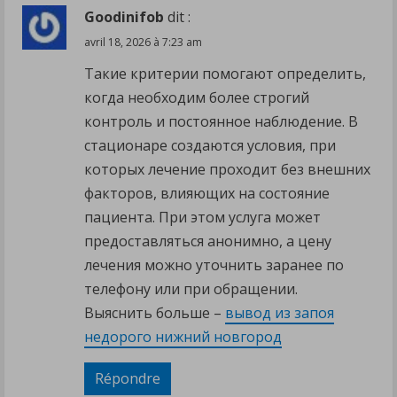
Goodinifob
dit :
avril 18, 2026 à 7:23 am
Такие критерии помогают определить,
когда необходим более строгий
контроль и постоянное наблюдение. В
стационаре создаются условия, при
которых лечение проходит без внешних
факторов, влияющих на состояние
пациента. При этом услуга может
предоставляться анонимно, а цену
лечения можно уточнить заранее по
телефону или при обращении.
Выяснить больше –
вывод из запоя
недорого нижний новгород
Répondre