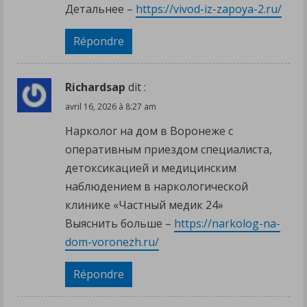
Детальнее –
https://vivod-iz-zapoya-2.ru/
Répondre
Richardsap
dit :
avril 16, 2026 à 8:27 am
Нарколог на дом в Воронеже с
оперативным приездом специалиста,
детоксикацией и медицинским
наблюдением в наркологической
клинике «Частный медик 24»
Выяснить больше –
https://narkolog-na-
dom-voronezh.ru/
Répondre