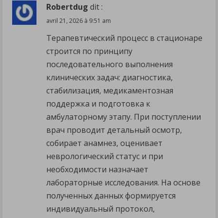
Robertdug
dit :
avril 21, 2026 à 9:51 am
Терапевтический процесс в стационаре
строится по принципу
последовательного выполнения
клинических задач: диагностика,
стабилизация, медикаментозная
поддержка и подготовка к
амбулаторному этапу. При поступлении
врач проводит детальный осмотр,
собирает анамнез, оценивает
неврологический статус и при
необходимости назначает
лабораторные исследования. На основе
полученных данных формируется
индивидуальный протокол,