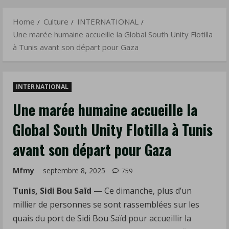
à
Menu
Tunis
Home
Culture
INTERNATIONAL
avant
Une marée humaine accueille la Global South Unity Flotilla
son
à Tunis avant son départ pour Gaza
départ
pour
Gaza
INTERNATIONAL
Une marée humaine accueille la
Global South Unity Flotilla à Tunis
avant son départ pour Gaza
Mfmy
septembre 8, 2025
759
Tunis, Sidi Bou Saïd —
Ce dimanche, plus d’un
millier de personnes se sont rassemblées sur les
quais du port de Sidi Bou Saïd pour accueillir la