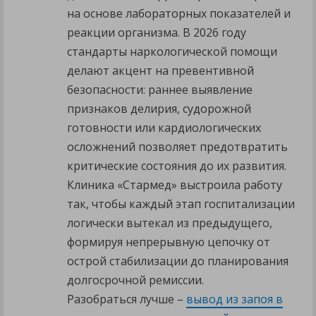
на основе лабораторных показателей и
реакции организма. В 2026 году
стандарты наркологической помощи
делают акцент на превентивной
безопасности: раннее выявление
признаков делирия, судорожной
готовности или кардиологических
осложнений позволяет предотвратить
критические состояния до их развития.
Клиника «Стармед» выстроила работу
так, чтобы каждый этап госпитализации
логически вытекал из предыдущего,
формируя непрерывную цепочку от
острой стабилизации до планирования
долгосрочной ремиссии.
Разобраться лучше –
вывод из запоя в