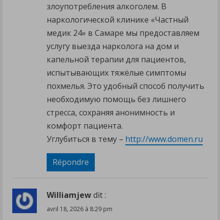
злоупотребления алкоголем. В
наркологической клинике «Частный
медик 24» в Самаре мы предоставляем
услугу выезда нарколога на дом и
капельной терапии для пациентов,
испытывающих тяжёлые симптомы
похмелья. Это удобный способ получить
необходимую помощь без лишнего
стресса, сохраняя анонимность и
комфорт пациента.
Углубиться в тему –
http://www.domen.ru
Répondre
Williamjew
dit :
avril 18, 2026 à 8:29 pm