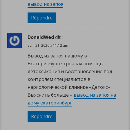
вывод из запоя
Répondre
DonaldWed
dit :
avril 21, 2026 à 11:12 am
Вывод из запоя на дому в
Екатеринбурге: срочная помощь,
детоксикация и восстановление под
контролем специалистов в
наркологической клинике «Детокс»
Выяснить больше –
вывод из запоя на
дому екатеринбург
Répondre