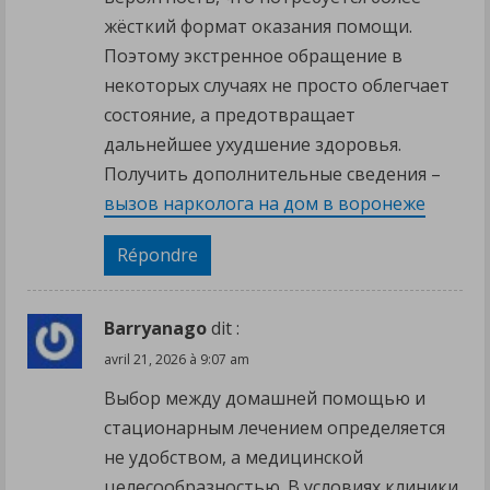
жёсткий формат оказания помощи.
Поэтому экстренное обращение в
некоторых случаях не просто облегчает
состояние, а предотвращает
дальнейшее ухудшение здоровья.
Получить дополнительные сведения –
вызов нарколога на дом в воронеже
Répondre
Barryanago
dit :
avril 21, 2026 à 9:07 am
Выбор между домашней помощью и
стационарным лечением определяется
не удобством, а медицинской
целесообразностью. В условиях клиники