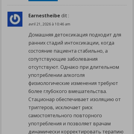
Earnestheibe
dit :
avril 21, 2026 à 10:46 am
Домашняя детоксикация подходит для
ранних стадий интоксикации, когда
состояние пациента стабильно, а
сопутствующие заболевания
отсутствуют. Однако при длительном
употреблении алкоголя
физиологические изменения требуют
более глубокого вмешательства.
Стационар обеспечивает изоляцию от
триггеров, исключает риск
самостоятельного повторного
употребления и позволяет врачам
динамически корректировать терапию