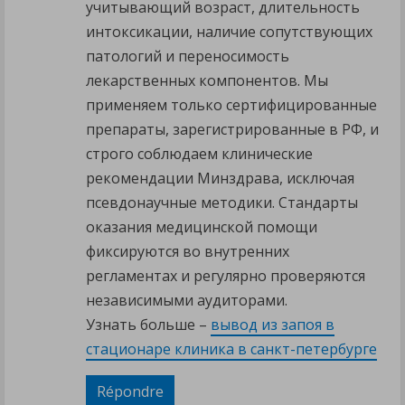
учитывающий возраст, длительность
интоксикации, наличие сопутствующих
патологий и переносимость
лекарственных компонентов. Мы
применяем только сертифицированные
препараты, зарегистрированные в РФ, и
строго соблюдаем клинические
рекомендации Минздрава, исключая
псевдонаучные методики. Стандарты
оказания медицинской помощи
фиксируются во внутренних
регламентах и регулярно проверяются
независимыми аудиторами.
Узнать больше –
вывод из запоя в
стационаре клиника в санкт-петербурге
Répondre