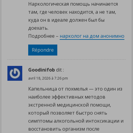
Наркологическая помощь начинается
там, где человек находится, а не там,
куда он в идеале должен был бы
доехать.
Подробнее –
нарколог на дом анонимно
Répondre
Goodinifob
dit :
avril 18, 2026 à 7:26 pm
Капельница от похмелья — это один из
наиболее эффективных методов
экстренной медицинской помощи,
который позволяет быстро снять
симптомы алкогольной интоксикации и
восстановить организм после