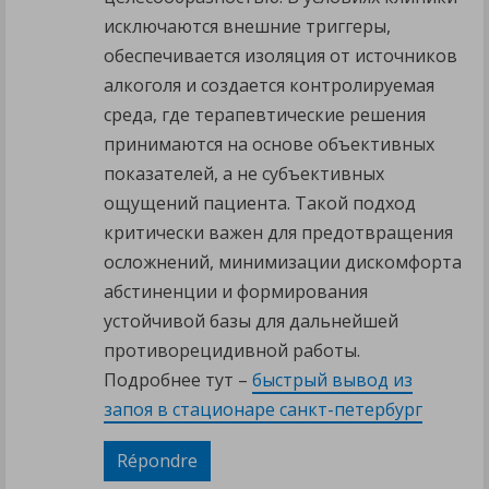
исключаются внешние триггеры,
обеспечивается изоляция от источников
алкоголя и создается контролируемая
среда, где терапевтические решения
принимаются на основе объективных
показателей, а не субъективных
ощущений пациента. Такой подход
критически важен для предотвращения
осложнений, минимизации дискомфорта
абстиненции и формирования
устойчивой базы для дальнейшей
противорецидивной работы.
Подробнее тут –
быстрый вывод из
запоя в стационаре санкт-петербург
Répondre