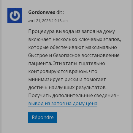
Gordonwes
dit :
avril 21, 2026 à 9:18 am
Процедура вывода из запоя на дому
включает несколько ключевых этапов,
которые обеспечивают максимально
быстрое и безопасное восстановление
пациента. Эти этапы тщательно
контролируются врачом, что
минимизирует риски и помогает
достичь наилучших результатов.
Получить дополнительные сведения –
вывод из запоя на дому цена
Répondre