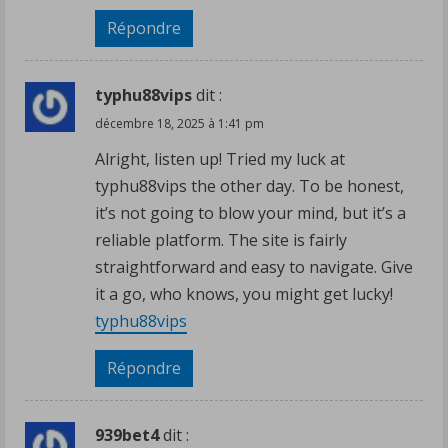
Répondre
typhu88vips
dit :
décembre 18, 2025 à 1:41 pm
Alright, listen up! Tried my luck at
typhu88vips the other day. To be honest,
it’s not going to blow your mind, but it’s a
reliable platform. The site is fairly
straightforward and easy to navigate. Give
it a go, who knows, you might get lucky!
typhu88vips
Répondre
939bet4
dit :