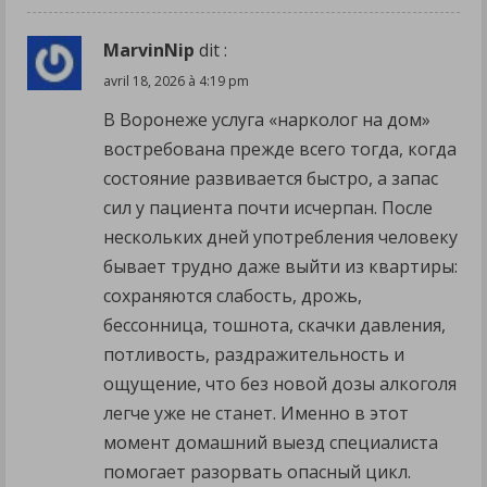
MarvinNip
dit :
avril 18, 2026 à 4:19 pm
В Воронеже услуга «нарколог на дом»
востребована прежде всего тогда, когда
состояние развивается быстро, а запас
сил у пациента почти исчерпан. После
нескольких дней употребления человеку
бывает трудно даже выйти из квартиры:
сохраняются слабость, дрожь,
бессонница, тошнота, скачки давления,
потливость, раздражительность и
ощущение, что без новой дозы алкоголя
легче уже не станет. Именно в этот
момент домашний выезд специалиста
помогает разорвать опасный цикл.