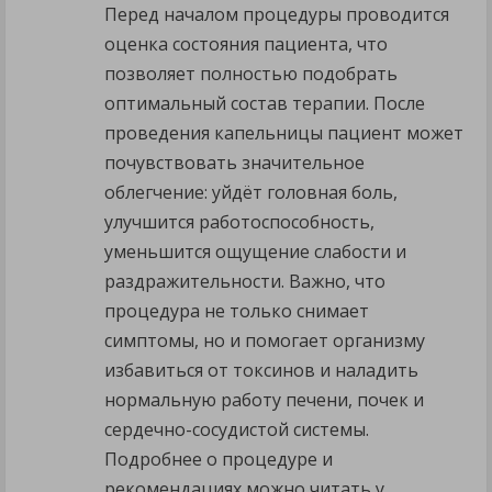
Перед началом процедуры проводится
оценка состояния пациента, что
позволяет полностью подобрать
оптимальный состав терапии. После
проведения капельницы пациент может
почувствовать значительное
облегчение: уйдёт головная боль,
улучшится работоспособность,
уменьшится ощущение слабости и
раздражительности. Важно, что
процедура не только снимает
симптомы, но и помогает организму
избавиться от токсинов и наладить
нормальную работу печени, почек и
сердечно-сосудистой системы.
Подробнее о процедуре и
рекомендациях можно читать у