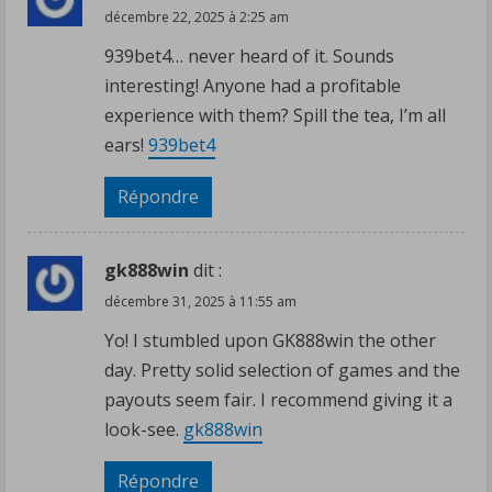
décembre 22, 2025 à 2:25 am
939bet4… never heard of it. Sounds
interesting! Anyone had a profitable
experience with them? Spill the tea, I’m all
ears!
939bet4
Répondre
gk888win
dit :
décembre 31, 2025 à 11:55 am
Yo! I stumbled upon GK888win the other
day. Pretty solid selection of games and the
payouts seem fair. I recommend giving it a
look-see.
gk888win
Répondre