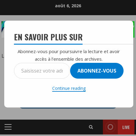
Skip
août 6, 2026
to
content
EN SAVOIR PLUS SUR
LA RÉFÉRENCE DE LA RADIO DIFFUSION
Abonnez-vous pour poursuivre la lecture et avoir
:
Lire la suite
accès à l’ensemble des archives.
Une
Saisissez
ABONNEZ-VOUS
marée
votre
RTVMFMY+
humaine
adresse
accueille
Continue reading
e-
la
mail…
Global
South
Unity
LIVE
Flotilla
Primary