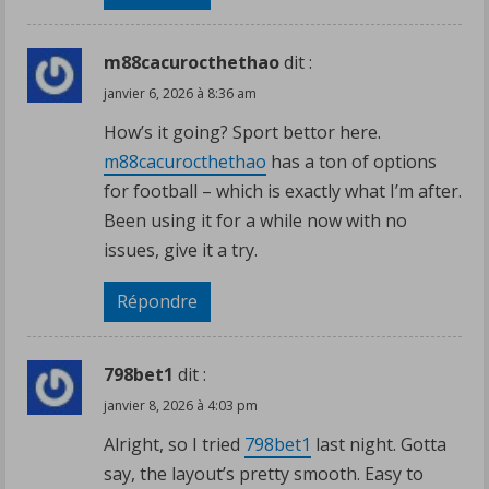
m88cacurocthethao
dit :
janvier 6, 2026 à 8:36 am
How’s it going? Sport bettor here.
m88cacurocthethao
has a ton of options
for football – which is exactly what I’m after.
Been using it for a while now with no
issues, give it a try.
Répondre
798bet1
dit :
janvier 8, 2026 à 4:03 pm
Alright, so I tried
798bet1
last night. Gotta
say, the layout’s pretty smooth. Easy to