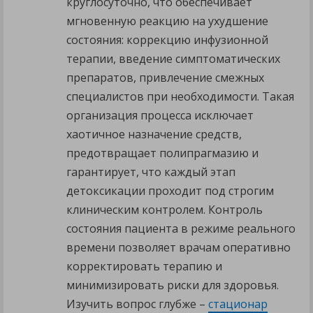
круглосуточно, что обеспечивает
мгновенную реакцию на ухудшение
состояния: коррекцию инфузионной
терапии, введение симптоматических
препаратов, привлечение смежных
специалистов при необходимости. Такая
организация процесса исключает
хаотичное назначение средств,
предотвращает полипрагмазию и
гарантирует, что каждый этап
детоксикации проходит под строгим
клиническим контролем. Контроль
состояния пациента в режиме реального
времени позволяет врачам оперативно
корректировать терапию и
минимизировать риски для здоровья.
Изучить вопрос глубже –
стационар