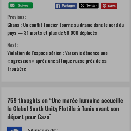
C
Previous:
Ghana : Un conflit foncier tourne au drame dans le nord du
o
pays — 31 morts et plus de 50 000 déplacés
n
Next:
t
Violation de l’espace aérien : Varsovie dénonce une
« agression » après une attaque russe près de sa
i
frontière
n
u
759 thoughts on “
Une marée humaine accueille
e
la Global South Unity Flotilla à Tunis avant son
R
départ pour Gaza
”
e
58jilicom
dit :