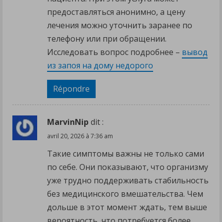
предоставляться анонимно, а цену
лечения можно уточнить заранее по
телефону или при обращении.
Исследовать вопрос подробнее –
вывод
из запоя на дому недорого
Répondre
MarvinNip
dit :
avril 20, 2026 à 7:36 am
Такие симптомы важны не только сами
по себе. Они показывают, что организму
уже трудно поддерживать стабильность
без медицинского вмешательства. Чем
дольше в этот момент ждать, тем выше
вероятность, что потребуется более