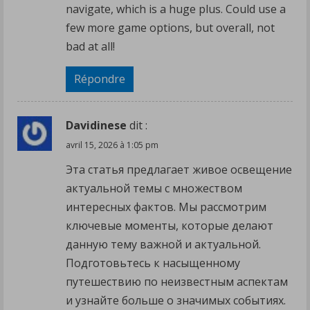
navigate, which is a huge plus. Could use a
few more game options, but overall, not
bad at all!
Répondre
Davidinese
dit :
avril 15, 2026 à 1:05 pm
Эта статья предлагает живое освещение
актуальной темы с множеством
интересных фактов. Мы рассмотрим
ключевые моменты, которые делают
данную тему важной и актуальной.
Подготовьтесь к насыщенному
путешествию по неизвестным аспектам
и узнайте больше о значимых событиях.