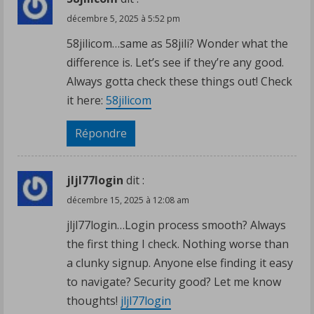
a
décembre 5, 2025 à 5:52 pm
58jilicom…same as 58jili? Wonder what the
d
difference is. Let’s see if they’re any good.
i
Always gotta check these things out! Check
it here:
58jilicom
n
Répondre
g
jljl77login
dit :
décembre 15, 2025 à 12:08 am
jljl77login…Login process smooth? Always
the first thing I check. Nothing worse than
a clunky signup. Anyone else finding it easy
to navigate? Security good? Let me know
thoughts!
jljl77login