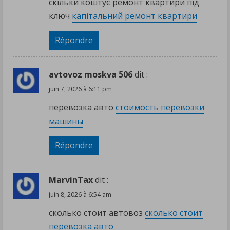
скільки коштує ремонт квартири під
ключ
капітальний ремонт квартири
Répondre
avtovoz moskva 506
dit :
juin 7, 2026 à 6:11 pm
перевозка авто
стоимость перевозки
машины
Répondre
MarvinTax
dit :
juin 8, 2026 à 6:54 am
сколько стоит автовоз
сколько стоит
перевозка авто