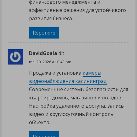
финансового менеджмента и
эффективные решения для устойчивого
развития бизнеса.
Répondre
DavidGoala
dit :
mai 20, 2026 à 10:43 pm
Продажа и установка
камеры
видеонаблюдения калининград
.
Современные системы безопасности для
квартир, домов, магазинов и складов.
Настройка удалённого доступа, запись
видео и круглосуточный контроль
объекта.
Répondre