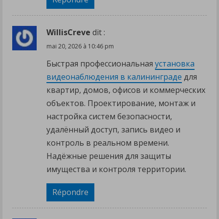
WillisCreve
dit :
mai 20, 2026 à 10:46 pm
Быстрая профессиональная
установка
видеонаблюдения в калининграде
для
квартир, домов, офисов и коммерческих
объектов. Проектирование, монтаж и
настройка систем безопасности,
удалённый доступ, запись видео и
контроль в реальном времени.
Надёжные решения для защиты
имущества и контроля территории.
Répondre