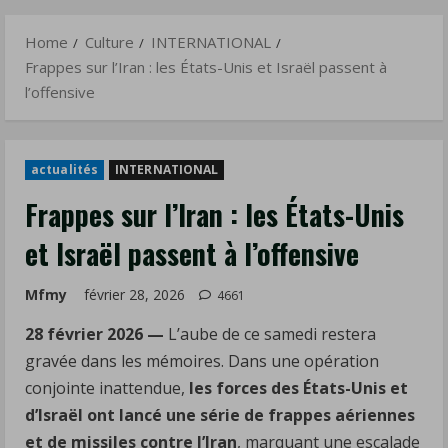
passent
Menu
à
Home
Culture
INTERNATIONAL
l’offensive
Frappes sur l’Iran : les États-Unis et Israël passent à
l’offensive
actualités
INTERNATIONAL
Frappes sur l’Iran : les États-Unis
et Israël passent à l’offensive
Mfmy
février 28, 2026
4661
28 février 2026 —
L’aube de ce samedi restera
gravée dans les mémoires. Dans une opération
conjointe inattendue,
les forces des États-Unis et
d’Israël ont lancé une série de frappes aériennes
et de missiles contre l’Iran
, marquant une escalade