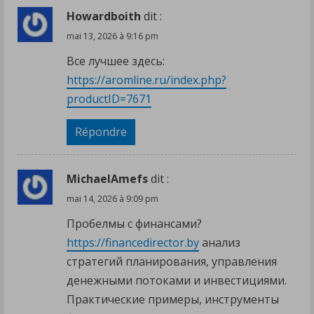
Howardboith
dit :
mai 13, 2026 à 9:16 pm
Все лучшее здесь:
https://aromline.ru/index.php?
productID=7671
Répondre
MichaelAmefs
dit :
mai 14, 2026 à 9:09 pm
Пробелмы с финансами?
https://financedirector.by
анализ
стратегий планирования, управления
денежными потоками и инвестициями.
Практические примеры, инструменты