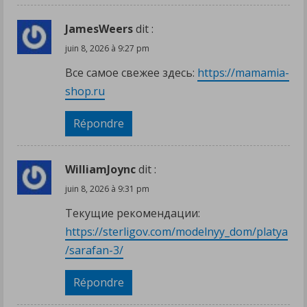
JamesWeers
dit :
juin 8, 2026 à 9:27 pm
Все самое свежее здесь:
https://mamamia-
shop.ru
Répondre
WilliamJoync
dit :
juin 8, 2026 à 9:31 pm
Текущие рекомендации:
https://sterligov.com/modelnyy_dom/platya
/sarafan-3/
Répondre