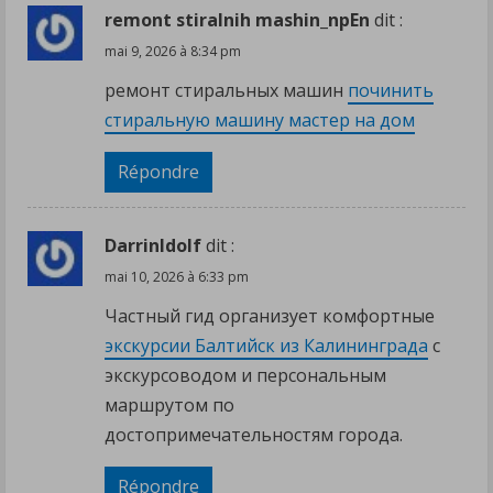
remont stiralnih mashin_npEn
dit :
mai 9, 2026 à 8:34 pm
ремонт стиральных машин
починить
стиральную машину мастер на дом
Répondre
DarrinIdolf
dit :
mai 10, 2026 à 6:33 pm
Частный гид организует комфортные
экскурсии Балтийск из Калининграда
с
экскурсоводом и персональным
маршрутом по
достопримечательностям города.
Répondre