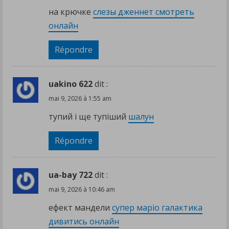
на крючке
слезы дженнет смотреть
онлайн
Répondre
uakino 622
dit :
mai 9, 2026 à 1:55 am
тупий і ще тупіший
шалун
Répondre
ua-bay 722
dit :
mai 9, 2026 à 10:46 am
ефект мандели
супер маріо галактика
дивитись онлайн