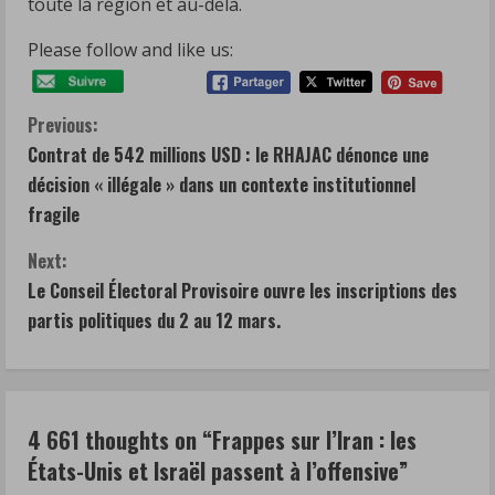
toute la région et au-delà.
Please follow and like us:
C
Previous:
Contrat de 542 millions USD : le RHAJAC dénonce une
o
décision « illégale » dans un contexte institutionnel
n
fragile
t
Next:
Le Conseil Électoral Provisoire ouvre les inscriptions des
i
partis politiques du 2 au 12 mars.
n
u
4 661 thoughts on “
Frappes sur l’Iran : les
e
États-Unis et Israël passent à l’offensive
”