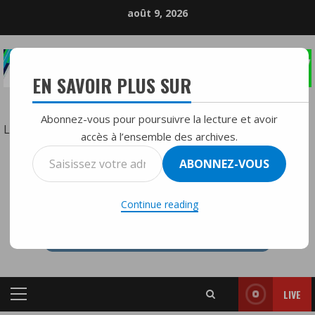
Skip
août 9, 2026
to
content
EN SAVOIR PLUS SUR
LA RÉFÉRENCE DE LA RADIO DIFFUSION
Abonnez-vous pour poursuivre la lecture et avoir
:
Lire la suite
accès à l’ensemble des archives.
Frappes
Saisissez
ABONNEZ-VOUS
sur
votre
RTVMFMY+
l’Iran
adresse
:
Continue reading
e-
les
mail…
États-
Unis
et
LIVE
Israël
Primary