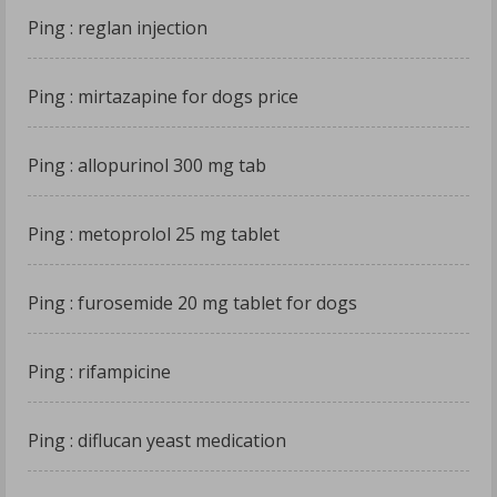
R
Ping :
reglan injection
e
a
Ping :
mirtazapine for dogs price
d
Ping :
allopurinol 300 mg tab
i
n
Ping :
metoprolol 25 mg tablet
g
Ping :
furosemide 20 mg tablet for dogs
Ping :
rifampicine
Ping :
diflucan yeast medication