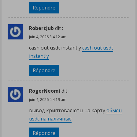
Répondre
Robertjub
dit :
juin 4, 2026 à 4:12 am
cash out usdt instantly
cash out usdt
instantly
Répondre
RogerNeomi
dit :
juin 4, 2026 à 4:19 am
вывод криптовалюты на карту
обмен
usdc на наличные
Répondre