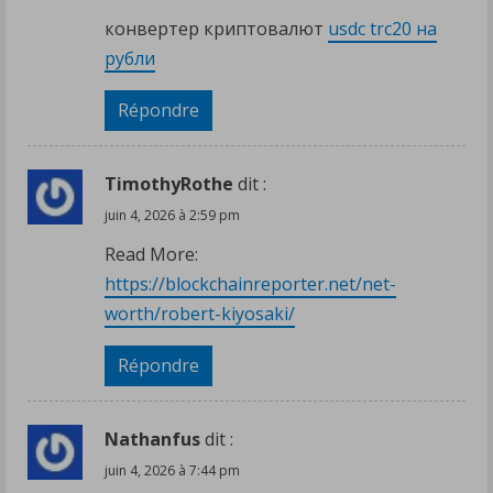
конвертер криптовалют
usdc trc20 на
рубли
Répondre
TimothyRothe
dit :
juin 4, 2026 à 2:59 pm
Read More:
https://blockchainreporter.net/net-
worth/robert-kiyosaki/
Répondre
Nathanfus
dit :
juin 4, 2026 à 7:44 pm