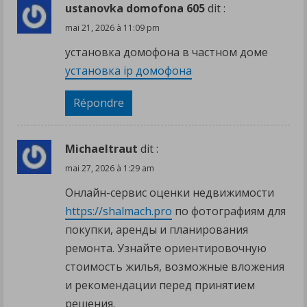
ustanovka domofona 605
dit :
mai 21, 2026 à 11:09 pm
установка домофона в частном доме
установка ip домофона
Répondre
Michaeltraut
dit :
mai 27, 2026 à 1:29 am
Онлайн-сервис оценки недвижимости
https://shalmach.pro
по фотографиям для
покупки, аренды и планирования
ремонта. Узнайте ориентировочную
стоимость жилья, возможные вложения
и рекомендации перед принятием
решения.