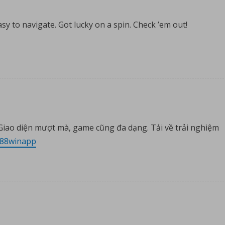
easy to navigate. Got lucky on a spin. Check ’em out!
Giao diện mượt mà, game cũng đa dạng. Tải về trải nghiệm
88winapp