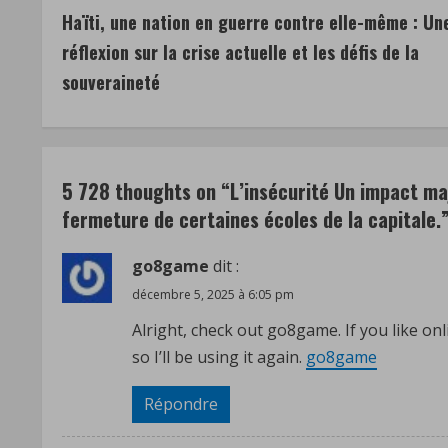
Haïti, une nation en guerre contre elle-même : Un
o
réflexion sur la crise actuelle et les défis de la
n
souveraineté
t
i
5 728 thoughts on “
L’insécurité Un impact maj
n
fermeture de certaines écoles de la capitale.
u
go8game
dit :
e
décembre 5, 2025 à 6:05 pm
R
Alright, check out go8game. If you like onli
so I’ll be using it again.
go8game
e
Répondre
a