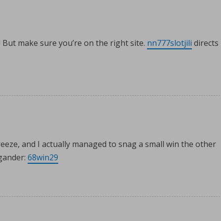
y! But make sure you’re on the right site.
nn777slotjili
directs
reeze, and I actually managed to snag a small win the other
 gander:
68win29