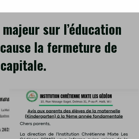
…
fermeture
de
 majeur sur l’éducation
certaines
écoles
de
 cause la fermeture de
la
capitale.
capitale.