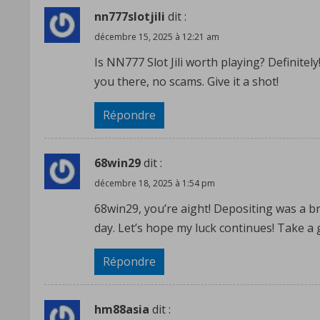
d
nn777slotjili
dit :
i
décembre 15, 2025 à 12:21 am
n
Is NN777 Slot Jili worth playing? Definitel
you there, no scams. Give it a shot!
g
Répondre
68win29
dit :
décembre 18, 2025 à 1:54 pm
68win29, you’re aight! Depositing was a b
day. Let’s hope my luck continues! Take a
Répondre
hm88asia
dit :