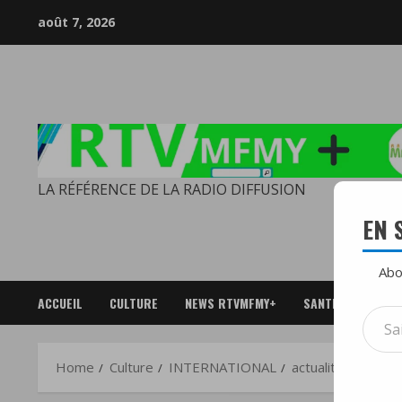
Skip
août 7, 2026
to
content
LA RÉFÉRENCE DE LA RADIO DIFFUSION
EN 
Abo
ACCUEIL
CULTURE
NEWS RTVMFMY+
SANTE
SPOR
Saisi
votre
adres
Home
Culture
INTERNATIONAL
actualités
L’ins
e-