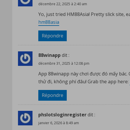
décembre 22, 2025 à 2:40 am
Yo, just tried HM88Asia! Pretty slick site, 
hm88asia
Répondre
88winapp
dit :
décembre 31, 2025 à 12:08 pm
App 88winapp này chơi được đó mấy bác. 
thử đi, không phí đâu! Grab the app here:
Répondre
phslotsloginregister
dit :
janvier 6, 2026 à 8:49 am