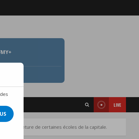
FMY+
 des
LIVE
US
se la fermeture de certaines écoles de la capitale.