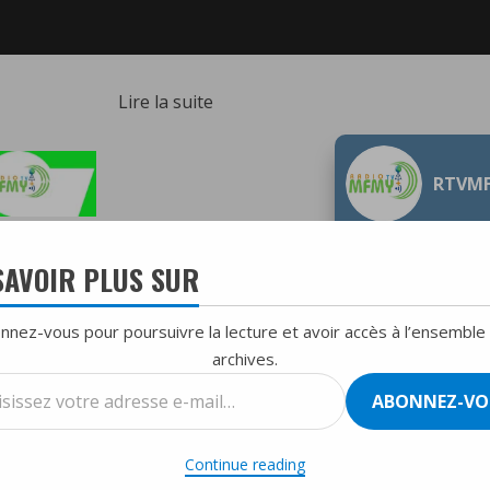
:
Lire la suite
L’insécurité
Un
RTVM
impact
majeur
sur
SAVOIR PLUS SUR
l’éducation
des
nnez-vous pour poursuivre la lecture et avoir accès à l’ensemble
jeunes
archives.
en
T
TOP HIT DU MOIS
ssez
Haïti
ABONNEZ-VO
et
se
écurité Un impact majeur sur l’éducation des jeunes en Haïti et cau
cause
Continue reading
la