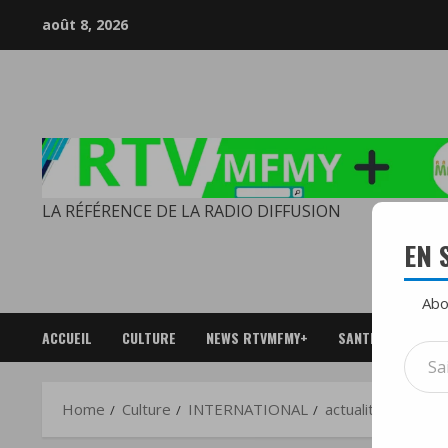
Skip
août 8, 2026
to
content
LA RÉFÉRENCE DE LA RADIO DIFFUSION
EN 
Abo
ACCUEIL
CULTURE
NEWS RTVMFMY+
SANTE
SPOR
Saisi
votre
adres
Home
Culture
INTERNATIONAL
actualités
Dr Sm
e-