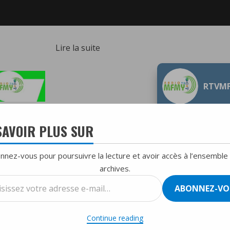
:
Lire la suite
Dr
Smith
RTVM
Magny
L’espoir
de
SAVOIR PLUS SUR
la
jeunesse
nnez-vous pour poursuivre la lecture et avoir accès à l’ensemble
haïtienne,
archives.
un
T
TOP HIT DU MOIS
ssez
Premier
ABONNEZ-VO
ministre
se
ith Magny L’espoir de la jeunesse haïtienne, un Premier ministre
Proposé.
Continue reading