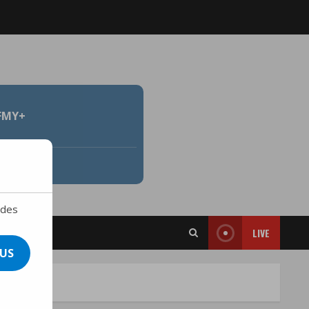
FMY+
 des
LIVE
US
 Proposé.