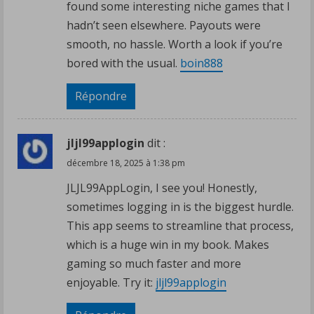
found some interesting niche games that I
hadn’t seen elsewhere. Payouts were
smooth, no hassle. Worth a look if you’re
bored with the usual.
boin888
Répondre
jljl99applogin
dit :
décembre 18, 2025 à 1:38 pm
JLJL99AppLogin, I see you! Honestly,
sometimes logging in is the biggest hurdle.
This app seems to streamline that process,
which is a huge win in my book. Makes
gaming so much faster and more
enjoyable. Try it:
jljl99applogin