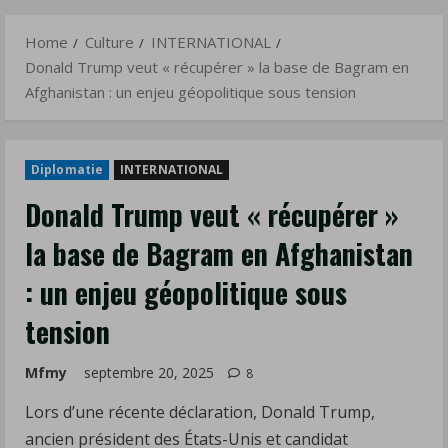
Afghanistan
Menu
:
Home
Culture
INTERNATIONAL
un
Donald Trump veut « récupérer » la base de Bagram en
enjeu
Afghanistan : un enjeu géopolitique sous tension
géopolitique
sous
tension
Diplomatie
INTERNATIONAL
Donald Trump veut « récupérer »
la base de Bagram en Afghanistan
: un enjeu géopolitique sous
tension
Mfmy
septembre 20, 2025
8
Lors d’une récente déclaration, Donald Trump,
ancien président des États-Unis et candidat