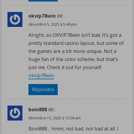
n
g
okvip78win
dit :
décembre 5, 2025 à 5:49 pm
Alright, so OKVIP78win isn’t bad. It’s got a
pretty standard casino layout, but some of
the games are a bit more unique. Not a
huge fan of the color scheme, but that’s
just me. Check it out for yourself
okvip78win
.
Répondre
boin888
dit :
décembre 15, 2025 à 12:04 am
Boin888… Hmm, not bad, not bad at all. I