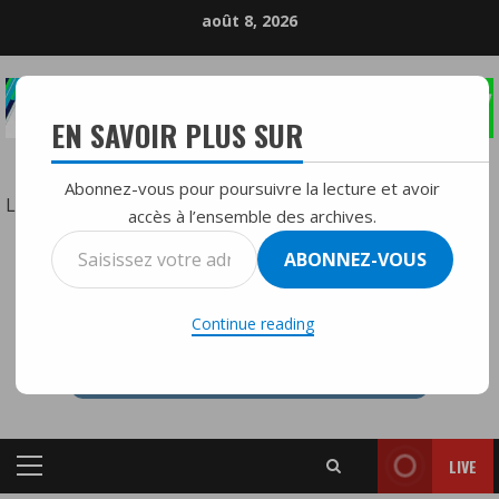
Skip
août 8, 2026
to
content
EN SAVOIR PLUS SUR
LA RÉFÉRENCE DE LA RADIO DIFFUSION
Abonnez-vous pour poursuivre la lecture et avoir
:
Lire la suite
accès à l’ensemble des archives.
Donald
Saisissez
ABONNEZ-VOUS
Trump
votre
RTVMFMY+
veut
adresse
« récupérer »
Continue reading
e-
la
mail…
base
de
Bagram
LIVE
en
Primary