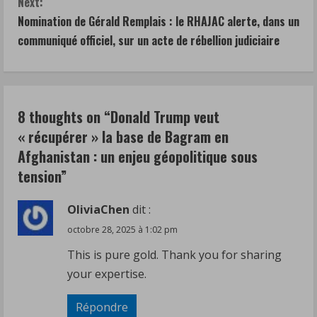
Next:
t
Nomination de Gérald Remplais : le RHAJAC alerte, dans un
communiqué officiel, sur un acte de rébellion judiciaire
i
n
u
8 thoughts on “
Donald Trump veut
« récupérer » la base de Bagram en
e
Afghanistan : un enjeu géopolitique sous
R
tension
”
e
OliviaChen
dit :
a
octobre 28, 2025 à 1:02 pm
This is pure gold. Thank you for sharing
d
your expertise.
i
Répondre