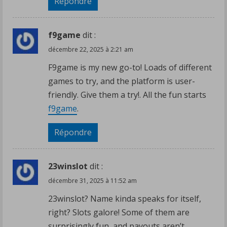
Répondre
f9game
dit :
décembre 22, 2025 à 2:21 am
F9game is my new go-to! Loads of different
games to try, and the platform is user-
friendly. Give them a try!. All the fun starts
f9game
.
Répondre
23winslot
dit :
décembre 31, 2025 à 11:52 am
23winslot? Name kinda speaks for itself,
right? Slots galore! Some of them are
surprisingly fun, and payouts aren’t