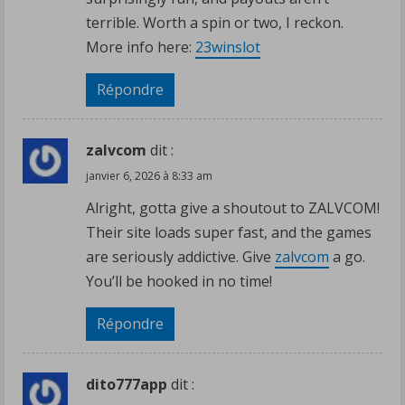
terrible. Worth a spin or two, I reckon.
More info here:
23winslot
Répondre
zalvcom
dit :
janvier 6, 2026 à 8:33 am
Alright, gotta give a shoutout to ZALVCOM!
Their site loads super fast, and the games
are seriously addictive. Give
zalvcom
a go.
You’ll be hooked in no time!
Répondre
dito777app
dit :