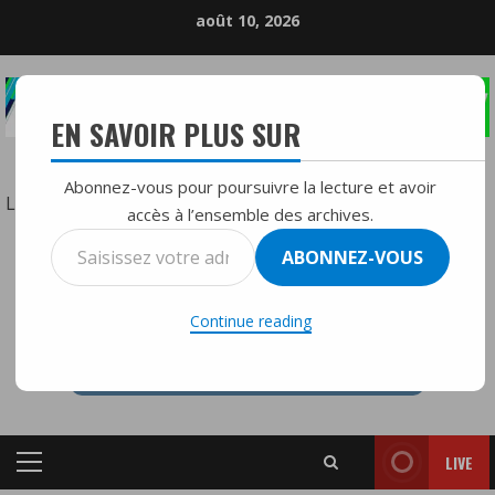
Skip
août 10, 2026
to
content
EN SAVOIR PLUS SUR
LA RÉFÉRENCE DE LA RADIO DIFFUSION
Abonnez-vous pour poursuivre la lecture et avoir
:
Lire la suite
accès à l’ensemble des archives.
URGENT
Saisissez
ABONNEZ-VOUS
/
votre
RTVMFMY+
Tensions
adresse
économiques
Continue reading
e-
:
mail…
Le
fonds
souverain
LIVE
de
Primary