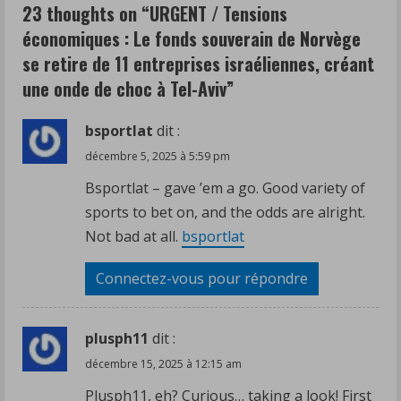
23 thoughts on “
URGENT / Tensions
e
économiques : Le fonds souverain de Norvège
R
se retire de 11 entreprises israéliennes, créant
une onde de choc à Tel-Aviv
”
e
a
bsportlat
dit :
décembre 5, 2025 à 5:59 pm
d
Bsportlat – gave ’em a go. Good variety of
i
sports to bet on, and the odds are alright.
Not bad at all.
bsportlat
n
Connectez-vous pour répondre
g
plusph11
dit :
décembre 15, 2025 à 12:15 am
Plusph11, eh? Curious… taking a look! First