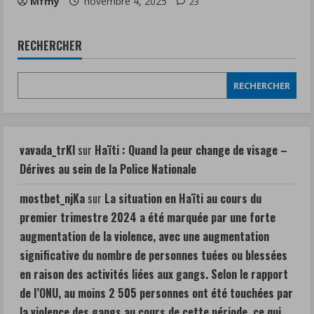
Mfmy
novembre 4, 2025
23
RECHERCHER
RECHERCHER
vavada_trKl
sur
Haïti : Quand la peur change de visage –
Dérives au sein de la Police Nationale
mostbet_njKa
sur
La situation en Haïti au cours du
premier trimestre 2024 a été marquée par une forte
augmentation de la violence, avec une augmentation
significative du nombre de personnes tuées ou blessées
en raison des activités liées aux gangs. Selon le rapport
de l’ONU, au moins 2 505 personnes ont été touchées par
la violence des gangs au cours de cette période, ce qui