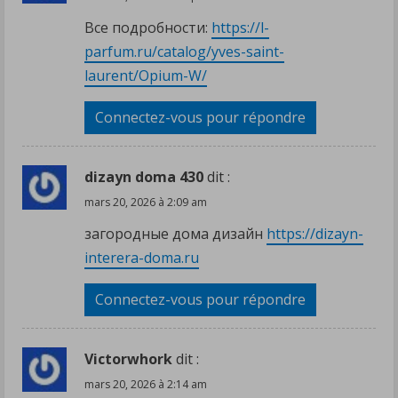
Все подробности:
https://l-
parfum.ru/catalog/yves-saint-
laurent/Opium-W/
Connectez-vous pour répondre
dizayn doma 430
dit :
mars 20, 2026 à 2:09 am
загородные дома дизайн
https://dizayn-
interera-doma.ru
Connectez-vous pour répondre
Victorwhork
dit :
mars 20, 2026 à 2:14 am