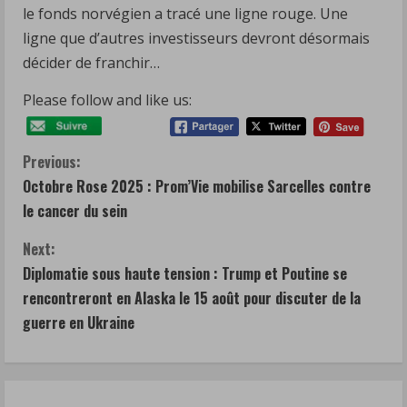
le fonds norvégien a tracé une ligne rouge. Une
ligne que d’autres investisseurs devront désormais
décider de franchir…
Please follow and like us:
C
Previous:
Octobre Rose 2025 : Prom’Vie mobilise Sarcelles contre
o
le cancer du sein
n
Next:
t
Diplomatie sous haute tension : Trump et Poutine se
rencontreront en Alaska le 15 août pour discuter de la
i
guerre en Ukraine
n
u