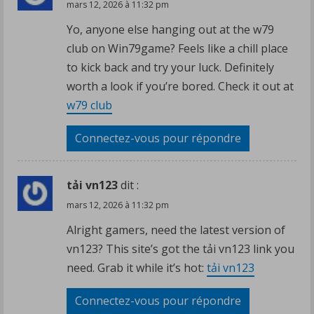
mars 12, 2026 à 11:32 pm
Yo, anyone else hanging out at the w79
club on Win79game? Feels like a chill place
to kick back and try your luck. Definitely
worth a look if you’re bored. Check it out at
w79 club
Connectez-vous pour répondre
tải vn123
dit :
mars 12, 2026 à 11:32 pm
Alright gamers, need the latest version of
vn123? This site’s got the tải vn123 link you
need. Grab it while it’s hot:
tải vn123
Connectez-vous pour répondre