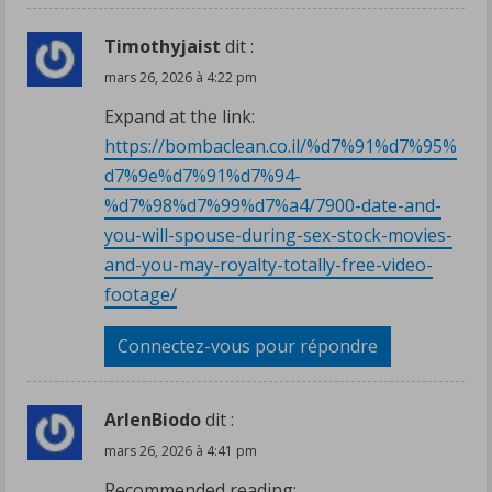
Timothyjaist
dit :
mars 26, 2026 à 4:22 pm
Expand at the link:
https://bombaclean.co.il/%d7%91%d7%95%
d7%9e%d7%91%d7%94-
%d7%98%d7%99%d7%a4/7900-date-and-
you-will-spouse-during-sex-stock-movies-
and-you-may-royalty-totally-free-video-
footage/
Connectez-vous pour répondre
ArlenBiodo
dit :
mars 26, 2026 à 4:41 pm
Recommended reading: