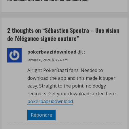
n
u
2 thoughts on “
Sébastien Spectra – Une vision
e
de l’élégance signée couture
”
R
pokerbaazidownload
dit :
e
janvier 6, 2026 à 8:24 am
a
Alright PokerBaazi fans! Needed to
download the app and this made it super
d
easy. Straight to the point, no dodgy
i
redirects. Get your download sorted here:
pokerbaazidownload
.
n
Répondre
g