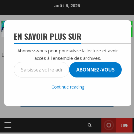
Skip
août 6, 2026
to
content
EN SAVOIR PLUS SUR
LA RÉFÉRENCE DE LA RADIO DIFFUSION
Abonnez-vous pour poursuivre la lecture et avoir
:
Lire la suite
accès à l’ensemble des archives.
Sébastien
Saisissez
ABONNEZ-VOUS
Spectra
votre
RTVMFMY+
–
adresse
Une
Continue reading
e-
vision
mail…
de
l’élégance
signée
LIVE
couture
Primary