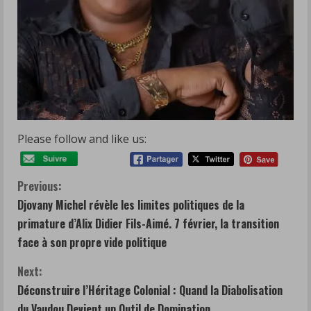
Please follow and like us:
C
Previous:
Djovany Michel révèle les limites politiques de la
o
primature d’Alix Didier Fils-Aimé. 7 février, la transition
n
face à son propre vide politique
t
Next:
Déconstruire l’Héritage Colonial : Quand la Diabolisation
i
du Vaudou Devient un Outil de Domination.