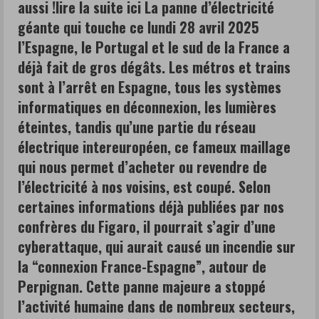
a
aussi !lire la suite ici La panne d’électricité
les
géante qui touche ce lundi 28 avril 2025
propriétaires
d
l’Espagne, le Portugal et le sud de la France a
de
i
déjà fait de gros dégâts. Les métros et trains
voitures
sont à l’arrêt en Espagne, tous les systèmes
électriques,
n
informatiques en déconnexion, les lumières
mais
g
aussi
éteintes, tandis qu’une partie du réseau
pour
électrique intereuropéen, ce fameux maillage
ceux
qui nous permet d’acheter ou revendre de
qui
l’électricité à nos voisins, est coupé. Selon
conduisent
certaines informations déjà publiées par nos
des
confrères du Figaro, il pourrait s’agir d’une
hybrides
cyberattaque, qui aurait causé un incendie sur
ou
la “connexion France-Espagne”, autour de
des
Perpignan. Cette panne majeure a stoppé
thermiques
l’activité humaine dans de nombreux secteurs,
et