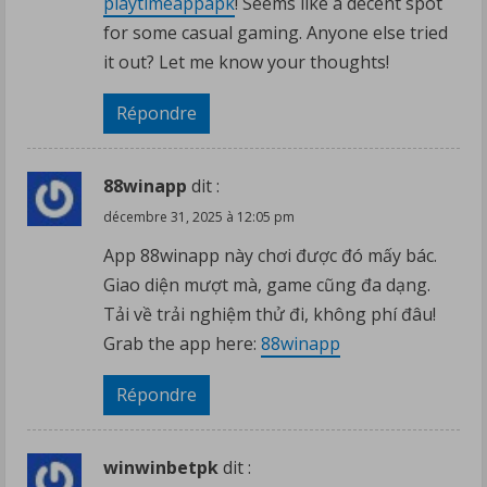
du
playtimeappapk
! Seems like a decent spot
temps,
for some casual gaming. Anyone else tried
même
it out? Let me know your thoughts!
si
Répondre
les
autorités
espagnoles
88winapp
dit :
et
décembre 31, 2025 à 12:05 pm
le
App 88winapp này chơi được đó mấy bác.
gestionnaire
Giao diện mượt mà, game cũng đa dạng.
national
Tải về trải nghiệm thử đi, không phí đâu!
du
Grab the app here:
88winapp
réseau
électrique
Répondre
EDP
annoncent
winwinbetpk
dit :
que