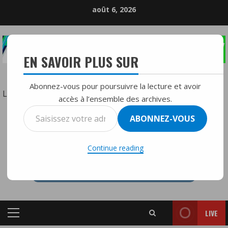
Skip
août 6, 2026
to
content
EN SAVOIR PLUS SUR
LA RÉFÉRENCE DE LA RADIO DIFFUSION
Abonnez-vous pour poursuivre la lecture et avoir
:
Lire la suite
accès à l’ensemble des archives.
Panne
Saisissez
ABONNEZ-VOUS
géante
votre
RTVMFMY+
d’électricité
adresse
en
Continue reading
e-
France,
mail…
Espagne
et
Portugal
LIVE
:
Primary