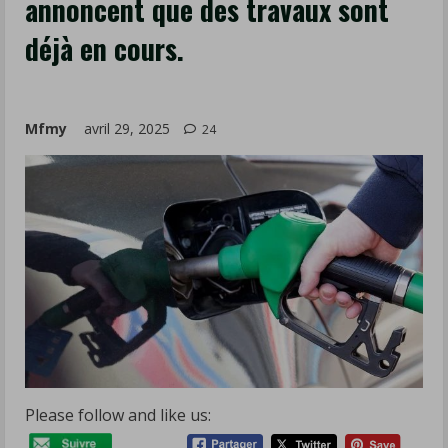
annoncent que des travaux sont
un
déjà en cours.
incendie
sur
la
“connexion
Mfmy
avril 29, 2025
24
France-
Espagne”,
autour
de
Perpignan.
Cette
panne
majeure
a
stoppé
Please follow and like us:
l’activité