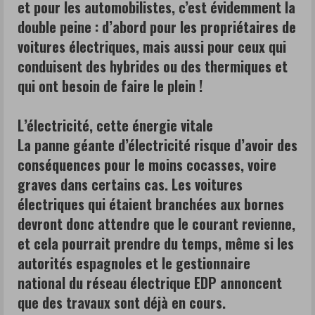
et pour les automobilistes, c’est évidemment la
qui
double peine : d’abord pour les propriétaires de
ont
voitures électriques, mais aussi pour ceux qui
besoin
conduisent des hybrides ou des thermiques et
de
qui ont besoin de faire le plein !
faire
le
L’électricité, cette énergie vitale
plein
La panne géante d’électricité risque d’avoir des
!
conséquences pour le moins cocasses, voire
graves dans certains cas. Les voitures
L’électricité,
électriques qui étaient branchées aux bornes
cette
devront donc attendre que le courant revienne,
énergie
et cela pourrait prendre du temps, même si les
vitale
autorités espagnoles et le gestionnaire
La
national du réseau électrique EDP annoncent
panne
que des travaux sont déjà en cours.
géante