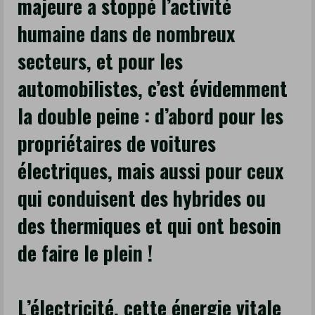
majeure a stoppé l’activité
fameux
humaine dans de nombreux
maillage
qui
secteurs, et pour les
nous
automobilistes, c’est évidemment
permet
la double peine : d’abord pour les
d’acheter
ou
propriétaires de voitures
revendre
électriques, mais aussi pour ceux
de
l’électricité
qui conduisent des hybrides ou
à
des thermiques et qui ont besoin
nos
voisins,
de faire le plein !
est
coupé.
Selon
L’électricité, cette énergie vitale