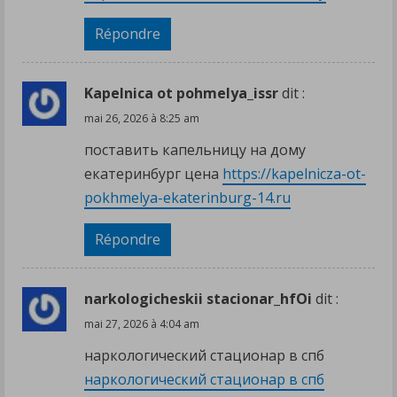
Répondre
Kapelnica ot pohmelya_issr
dit :
mai 26, 2026 à 8:25 am
поставить капельницу на дому
екатеринбург цена
https://kapelnicza-ot-
pokhmelya-ekaterinburg-14.ru
Répondre
narkologicheskii stacionar_hfOi
dit :
mai 27, 2026 à 4:04 am
наркологический стационар в спб
наркологический стационар в спб