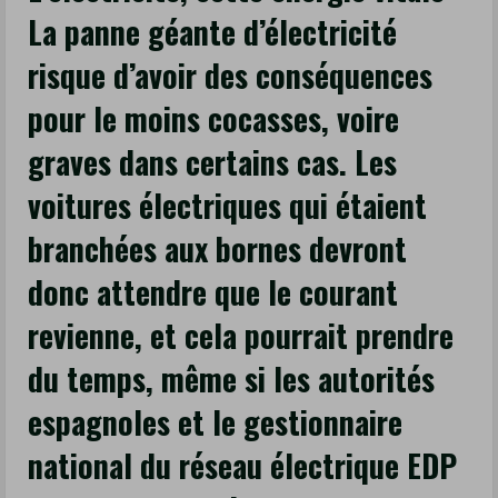
certaines
La panne géante d’électricité
informations
risque d’avoir des conséquences
déjà
publiées
pour le moins cocasses, voire
par
graves dans certains cas. Les
nos
confrères
voitures électriques qui étaient
du
branchées aux bornes devront
Figaro,
il
donc attendre que le courant
pourrait
revienne, et cela pourrait prendre
s’agir
d’une
du temps, même si les autorités
cyberattaque,
espagnoles et le gestionnaire
qui
national du réseau électrique EDP
aurait
causé