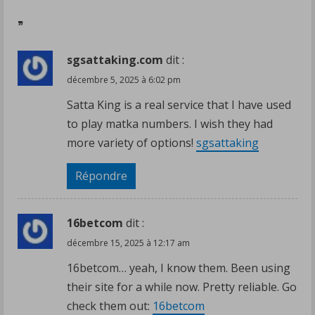
d’électricité
risque
”
d’avoir
sgsattaking.com
dit :
des
conséquences
décembre 5, 2025 à 6:02 pm
pour
Satta King is a real service that I have used
le
to play matka numbers. I wish they had
moins
more variety of options!
sgsattaking
cocasses,
voire
Répondre
graves
dans
16betcom
dit :
certains
décembre 15, 2025 à 12:17 am
cas.
16betcom… yeah, I know them. Been using
Les
their site for a while now. Pretty reliable. Go
voitures
check them out:
16betcom
électriques