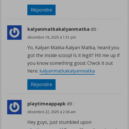
qui
Répondre
étaient
branchées
aux
kalyanmatkakalyanmatka
dit :
bornes
décembre 18, 2025 à 1:51 pm
devront
Yo, Kalyan Matka Kalyan Matka, heard you
donc
got the inside scoop! Is it legit? Hit me up if
attendre
you know something good. Check it out
que
here:
kalyanmatkakalyanmatka
le
courant
Répondre
revienne,
et
playtimeappapk
dit :
cela
décembre 22, 2025 à 2:36 am
pourrait
prendre
Hey guys, just stumbled upon