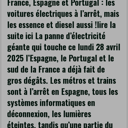
France, Espagne et Portugal : les
France
voitures électriques à l’arrêt, mais
a
les essence et diesel aussi !lire la
déjà
fait
suite ici La panne d’électricité
de
géante qui touche ce lundi 28 avril
gros
dégâts.
2025 l’Espagne, le Portugal et le
Les
sud de la France a déjà fait de
métros
et
gros dégâts. Les métros et trains
trains
sont à l’arrêt en Espagne, tous les
sont
systèmes informatiques en
à
l’arrêt
déconnexion, les lumières
en
éteintes, tandis qu’une partie du
Espagne,