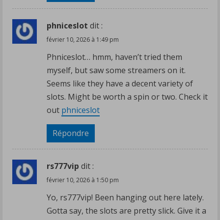
phniceslot
dit :
février 10, 2026 à 1:49 pm
Phniceslot… hmm, haven’t tried them
myself, but saw some streamers on it.
Seems like they have a decent variety of
slots. Might be worth a spin or two. Check it
out
phniceslot
Répondre
rs777vip
dit :
février 10, 2026 à 1:50 pm
Yo, rs777vip! Been hanging out here lately.
Gotta say, the slots are pretty slick. Give it a