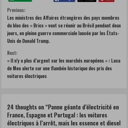
humaine
dans
C
Previous:
de
Les ministres des Affaires étrangères des pays membres
o
nombreux
du bloc des « Brics » vont se réunir au Brésil pendant deux
secteurs,
n
jours, en pleine guerre commerciale lancée par les États-
et
Unis de Donald Trump.
t
pour
Next:
les
i
« Il n’y a plus d’argent sur les marchés européens » : Luca
automobilistes,
de Meo alerte sur une flambée historique des prix des
n
c’est
voitures électriques
évidemment
u
la
e
double
peine
R
24 thoughts on “
Panne géante d’électricité en
:
France, Espagne et Portugal : les voitures
d’abord
e
électriques à l’arrêt, mais les essence et diesel
pour