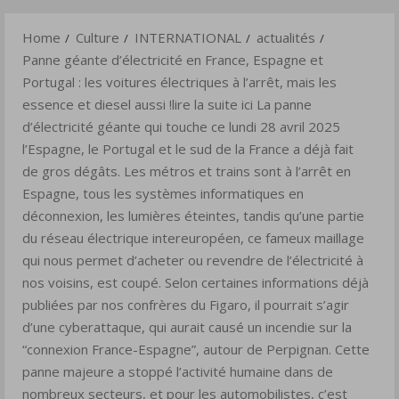
les
Menu
voitures
Home
Culture
INTERNATIONAL
actualités
électriques
Panne géante d’électricité en France, Espagne et
à
Portugal : les voitures électriques à l’arrêt, mais les
l’arrêt,
essence et diesel aussi !lire la suite ici La panne
mais
d’électricité géante qui touche ce lundi 28 avril 2025
les
l’Espagne, le Portugal et le sud de la France a déjà fait
de gros dégâts. Les métros et trains sont à l’arrêt en
essence
Espagne, tous les systèmes informatiques en
et
déconnexion, les lumières éteintes, tandis qu’une partie
diesel
du réseau électrique intereuropéen, ce fameux maillage
aussi
qui nous permet d’acheter ou revendre de l’électricité à
!lire
nos voisins, est coupé. Selon certaines informations déjà
la
publiées par nos confrères du Figaro, il pourrait s’agir
suite
d’une cyberattaque, qui aurait causé un incendie sur la
ici
“connexion France-Espagne”, autour de Perpignan. Cette
La
panne majeure a stoppé l’activité humaine dans de
panne
nombreux secteurs, et pour les automobilistes, c’est