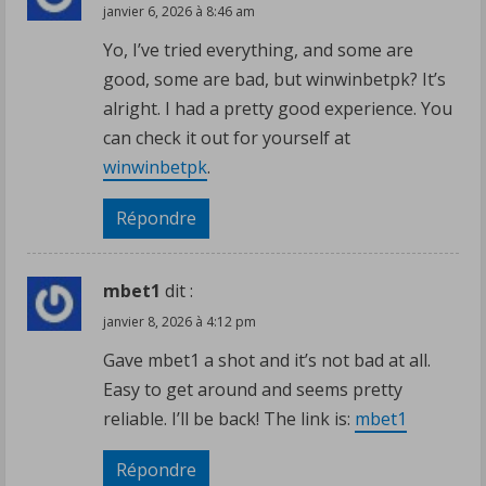
des
janvier 6, 2026 à 8:46 am
travaux
Yo, I’ve tried everything, and some are
sont
good, some are bad, but winwinbetpk? It’s
déjà
alright. I had a pretty good experience. You
en
can check it out for yourself at
cours.
winwinbetpk
.
Répondre
mbet1
dit :
janvier 8, 2026 à 4:12 pm
Gave mbet1 a shot and it’s not bad at all.
Easy to get around and seems pretty
reliable. I’ll be back! The link is:
mbet1
Répondre