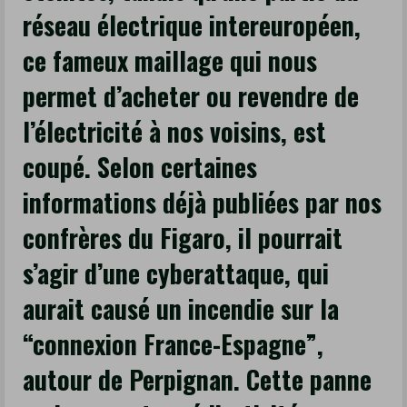
tous
réseau électrique intereuropéen,
les
ce fameux maillage qui nous
systèmes
informatiques
permet d’acheter ou revendre de
en
l’électricité à nos voisins, est
déconnexion,
les
coupé. Selon certaines
lumières
informations déjà publiées par nos
éteintes,
confrères du Figaro, il pourrait
tandis
qu’une
s’agir d’une cyberattaque, qui
partie
aurait causé un incendie sur la
du
réseau
“connexion France-Espagne”,
électrique
autour de Perpignan. Cette panne
intereuropéen,
ce