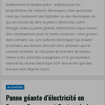
d’électricité
évidemment la double peine : d’abord pour les
géante
propriétaires de voitures électriques, mais aussi pour
ceux qui conduisent des hybrides ou des thermiques et
qui
qui ont besoin de faire le plein !L’électricité, cette
touche
énergie vitaleLa panne géante d’électricité risque d’avoir
ce
des conséquences pour le moins cocasses, voire graves
lundi
dans certains cas. Les voitures électriques qui étaient
28
branchées aux bornes devront donc attendre que le
avril
courant revienne, et cela pourrait prendre du temps,
2025
même si les autorités espagnoles et le gestionnaire
l’Espagne,
national du réseau électrique EDP annoncent que des
le
travaux sont déjà en cours.
Portugal
et
le
actualités
sud
Panne géante d’électricité en
de
la