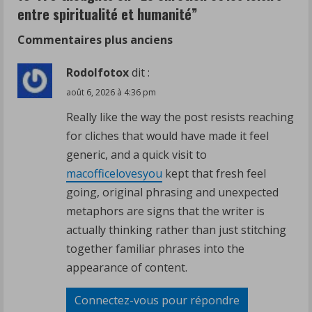
entre spiritualité et humanité
”
e
Navigation
Commentaires plus anciens
R
dans
Rodolfotox
dit :
e
août 6, 2026 à 4:36 pm
les
a
Really like the way the post resists reaching
commentaires
d
for cliches that would have made it feel
generic, and a quick visit to
i
macofficelovesyou
kept that fresh feel
n
going, original phrasing and unexpected
metaphors are signs that the writer is
g
actually thinking rather than just stitching
together familiar phrases into the
appearance of content.
Connectez-vous pour répondre