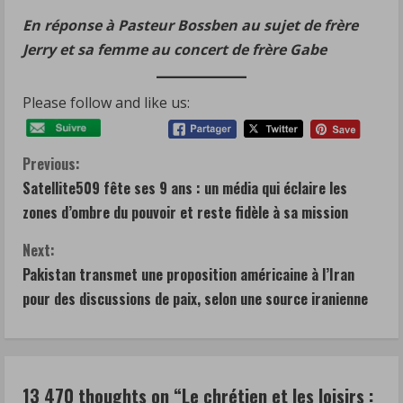
En réponse à Pasteur Bossben au sujet de frère
Jerry et sa femme au concert de frère Gabe
Please follow and like us:
C
Previous:
Satellite509 fête ses 9 ans : un média qui éclaire les
o
zones d’ombre du pouvoir et reste fidèle à sa mission
n
Next:
t
Pakistan transmet une proposition américaine à l’Iran
pour des discussions de paix, selon une source iranienne
i
n
u
13 470 thoughts on “
Le chrétien et les loisirs :