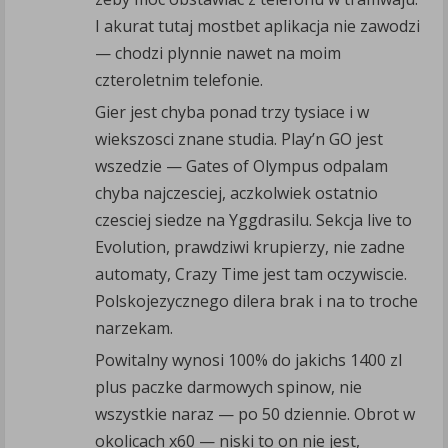
I akurat tutaj mostbet aplikacja nie zawodzi
— chodzi plynnie nawet na moim
czteroletnim telefonie.
Gier jest chyba ponad trzy tysiace i w
wiekszosci znane studia. Play’n GO jest
wszedzie — Gates of Olympus odpalam
chyba najczesciej, aczkolwiek ostatnio
czesciej siedze na Yggdrasilu. Sekcja live to
Evolution, prawdziwi krupierzy, nie zadne
automaty, Crazy Time jest tam oczywiscie.
Polskojezycznego dilera brak i na to troche
narzekam.
Powitalny wynosi 100% do jakichs 1400 zl
plus paczke darmowych spinow, nie
wszystkie naraz — po 50 dziennie. Obrot w
okolicach x60 — niski to on nie jest,