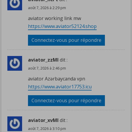
août 7, 2026 à 2:29 pm
aviator working link mw
https://www.aviator52124.shop
Connectez-vous pour répondre
aviator_zzMl
dit :
août 7, 2026 à 2:46 pm
aviator Azərbaycanda vpn
https://www.aviator17753.icu
Connectez-vous pour répondre
aviator_xvMl
dit :
août 7, 2026 à 3:10 pm