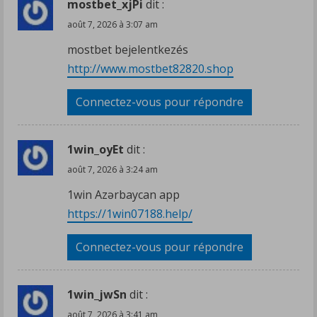
mostbet_xjPi
dit :
août 7, 2026 à 3:07 am
mostbet bejelentkezés
http://www.mostbet82820.shop
Connectez-vous pour répondre
1win_oyEt
dit :
août 7, 2026 à 3:24 am
1win Azərbaycan app
https://1win07188.help/
Connectez-vous pour répondre
1win_jwSn
dit :
août 7, 2026 à 3:41 am