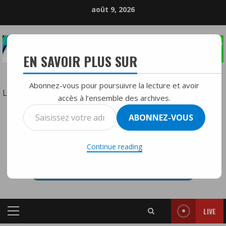
Skip
août 9, 2026
to
content
EN SAVOIR PLUS SUR
LA RÉFÉRENCE DE LA RADIO DIFFUSION
Abonnez-vous pour poursuivre la lecture et avoir
:
Lire la suite
accès à l’ensemble des archives.
Le
Saisissez
ABONNEZ-VOUS
chrétien
votre
RTVMFMY+
et
adresse
les
Continue reading
e-
loisirs
mail…
:
entre
spiritualité
LIVE
et
Primary