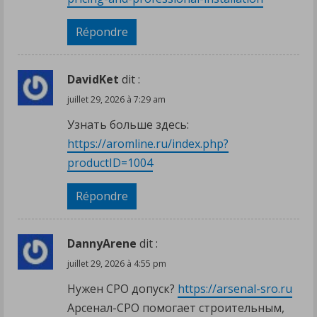
Répondre
DavidKet
dit :
juillet 29, 2026 à 7:29 am
Узнать больше здесь:
https://aromline.ru/index.php?
productID=1004
Répondre
DannyArene
dit :
juillet 29, 2026 à 4:55 pm
Нужен СРО допуск?
https://arsenal-sro.ru
Арсенал-СРО помогает строительным,