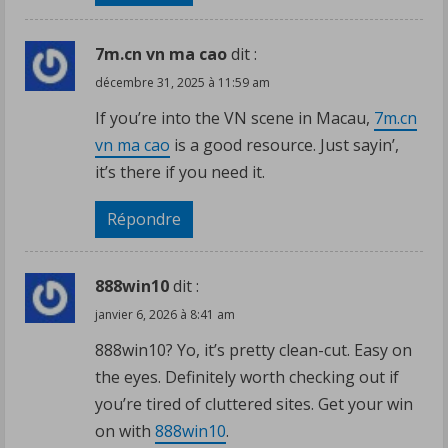
7m.cn vn ma cao
dit :
décembre 31, 2025 à 11:59 am
If you’re into the VN scene in Macau,
7m.cn
vn ma cao
is a good resource. Just sayin’,
it’s there if you need it.
Répondre
888win10
dit :
janvier 6, 2026 à 8:41 am
888win10? Yo, it’s pretty clean-cut. Easy on
the eyes. Definitely worth checking out if
you’re tired of cluttered sites. Get your win
on with
888win10
.