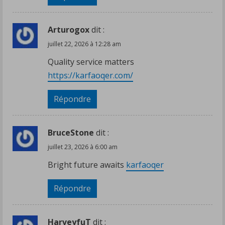
Arturogox
dit :
juillet 22, 2026 à 12:28 am
Quality service matters
https://karfaoqer.com/
Répondre
BruceStone
dit :
juillet 23, 2026 à 6:00 am
Bright future awaits
karfaoqer
Répondre
HarveyfuT
dit :