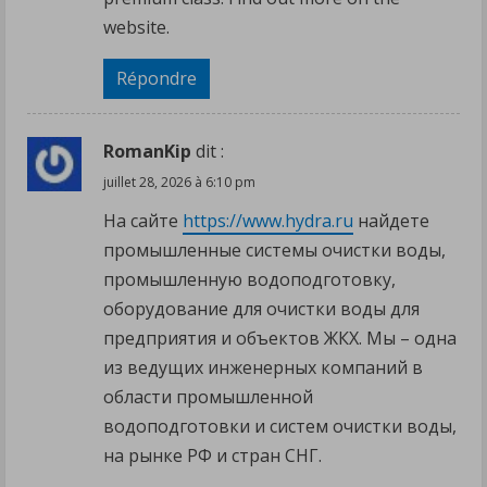
website.
Répondre
RomanKip
dit :
juillet 28, 2026 à 6:10 pm
На сайте
https://www.hydra.ru
найдете
промышленные системы очистки воды,
промышленную водоподготовку,
оборудование для очистки воды для
предприятия и объектов ЖКХ. Мы – одна
из ведущих инженерных компаний в
области промышленной
водоподготовки и систем очистки воды,
на рынке РФ и стран СНГ.