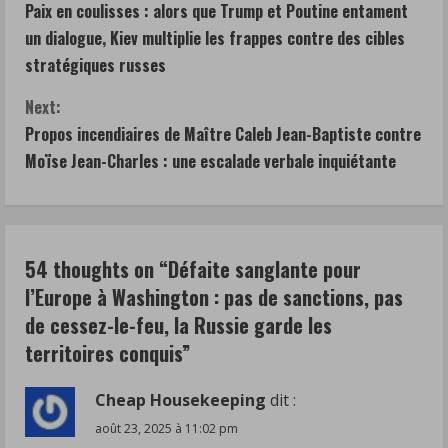
Paix en coulisses : alors que Trump et Poutine entament
o
un dialogue, Kiev multiplie les frappes contre des cibles
n
stratégiques russes
t
Next:
Propos incendiaires de Maître Caleb Jean-Baptiste contre
i
Moïse Jean-Charles : une escalade verbale inquiétante
n
u
54 thoughts on “
Défaite sanglante pour
e
l’Europe à Washington : pas de sanctions, pas
R
de cessez-le-feu, la Russie garde les
territoires conquis
”
e
a
Cheap Housekeeping
dit :
août 23, 2025 à 11:02 pm