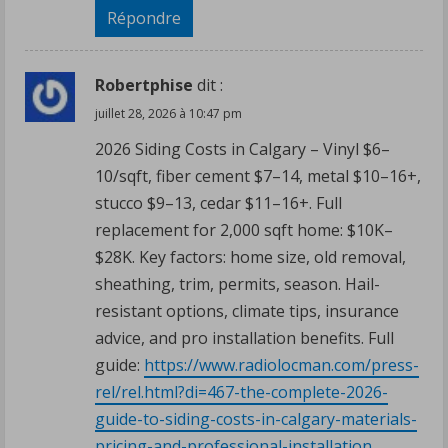
Répondre
Robertphise
dit :
juillet 28, 2026 à 10:47 pm
2026 Siding Costs in Calgary – Vinyl $6–
10/sqft, fiber cement $7–14, metal $10–16+,
stucco $9–13, cedar $11–16+. Full
replacement for 2,000 sqft home: $10K–
$28K. Key factors: home size, old removal,
sheathing, trim, permits, season. Hail-
resistant options, climate tips, insurance
advice, and pro installation benefits. Full
guide:
https://www.radiolocman.com/press-
rel/rel.html?di=467-the-complete-2026-
guide-to-siding-costs-in-calgary-materials-
pricing-and-professional-installation