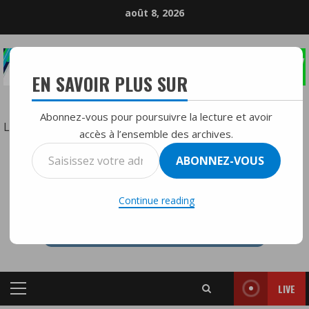
Skip
août 8, 2026
to
content
EN SAVOIR PLUS SUR
LA RÉFÉRENCE DE LA RADIO DIFFUSION
Abonnez-vous pour poursuivre la lecture et avoir
:
Lire la suite
accès à l’ensemble des archives.
Défaite
Saisissez
ABONNEZ-VOUS
sanglante
votre
RTVMFMY+
pour
adresse
l’Europe
Continue reading
e-
à
mail…
Washington
:
pas
LIVE
de
Primary