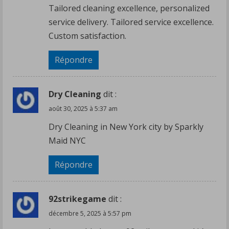
d
Tailored cleaning excellence, personalized
i
service delivery. Tailored service excellence.
Custom satisfaction.
n
Répondre
g
Dry Cleaning
dit :
août 30, 2025 à 5:37 am
Dry Cleaning in New York city by Sparkly
Maid NYC
Répondre
92strikegame
dit :
décembre 5, 2025 à 5:57 pm