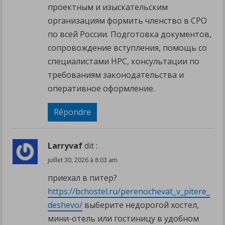
проектным и изыскательским
организациям формить членство в СРО
по всей России. Подготовка документов,
сопровождение вступления, помощь со
специалистами НРС, консультации по
требованиям законодательства и
оперативное оформление.
Répondre
Larryvaf
dit :
juillet 30, 2026 à 8:03 am
приехал в питер?
https://bchostel.ru/perenochevat_v_pitere_
deshevo/
выберите недорогой хостел,
мини-отель или гостиницу в удобном