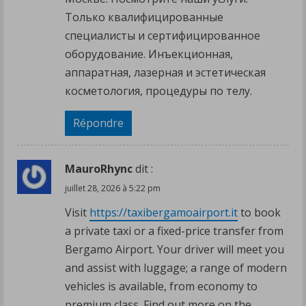
Только квалифицированные
специалисты и сертифицированное
оборудование. Инъекционная,
аппаратная, лазерная и эстетическая
косметология, процедуры по телу.
Répondre
MauroRhync
dit :
juillet 28, 2026 à 5:22 pm
Visit
https://taxibergamoairport.it
to book
a private taxi or a fixed-price transfer from
Bergamo Airport. Your driver will meet you
and assist with luggage; a range of modern
vehicles is available, from economy to
premium class. Find out more on the