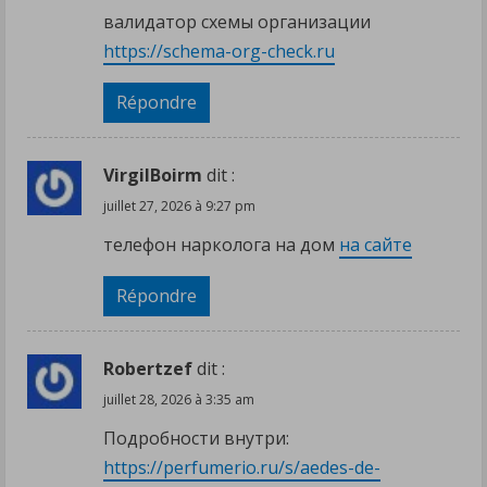
валидатор схемы организации
https://schema-org-check.ru
Répondre
VirgilBoirm
dit :
juillet 27, 2026 à 9:27 pm
телефон нарколога на дом
на сайте
Répondre
Robertzef
dit :
juillet 28, 2026 à 3:35 am
Подробности внутри:
https://perfumerio.ru/s/aedes-de-