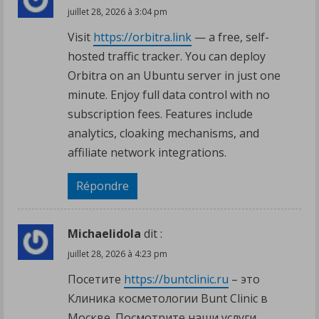
juillet 28, 2026 à 3:04 pm
Visit
https://orbitra.link
— a free, self-
hosted traffic tracker. You can deploy
Orbitra on an Ubuntu server in just one
minute. Enjoy full data control with no
subscription fees. Features include
analytics, cloaking mechanisms, and
affiliate network integrations.
Répondre
Michaelidola
dit :
juillet 28, 2026 à 4:23 pm
Посетите
https://buntclinic.ru
– это
Клиника косметологии Bunt Clinic в
Москве. Посмотрите наши услуги.