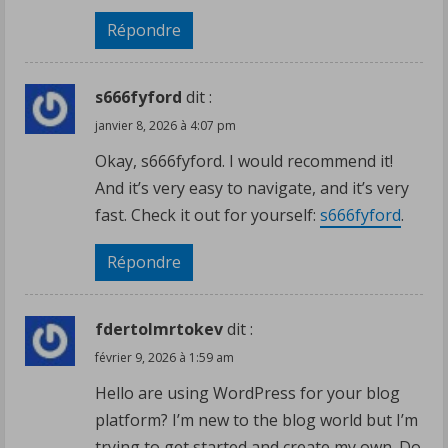
Répondre
s666fyford
dit :
janvier 8, 2026 à 4:07 pm
Okay, s666fyford. I would recommend it!
And it’s very easy to navigate, and it’s very
fast. Check it out for yourself:
s666fyford
.
Répondre
fdertolmrtokev
dit :
février 9, 2026 à 1:59 am
Hello are using WordPress for your blog
platform? I’m new to the blog world but I’m
trying to get started and create my own. Do