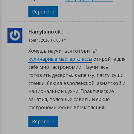
Répondre
HarryJuino
dit :
août 1, 2026 à 6:06 am
Хочешь научиться готовить?
кулинарные мастер классы
откройте для
себя мир гастрономии. Научитесь
готовить десерты, выпечку, пасту, суши,
стейки, блюда европейской, азиатской и
национальной кухни. Практические
занятия, полезные советы и яркие
гастрономические впечатления.
Répondre