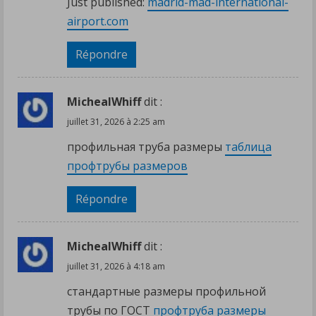
Just published:
madrid-mad-international-
airport.com
Répondre
MichealWhiff
dit :
juillet 31, 2026 à 2:25 am
профильная труба размеры
таблица
профтрубы размеров
Répondre
MichealWhiff
dit :
juillet 31, 2026 à 4:18 am
стандартные размеры профильной
трубы по ГОСТ
профтруба размеры