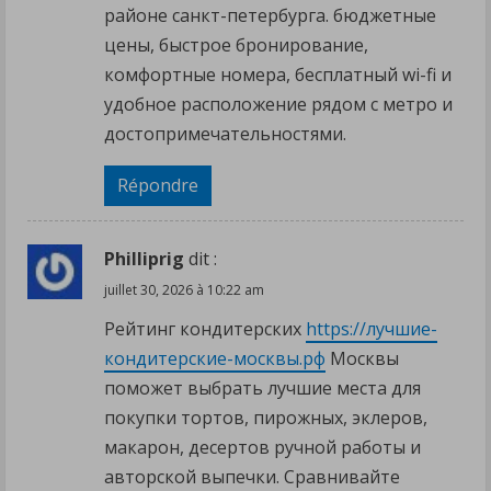
районе санкт-петербурга. бюджетные
цены, быстрое бронирование,
комфортные номера, бесплатный wi-fi и
удобное расположение рядом с метро и
достопримечательностями.
Répondre
Philliprig
dit :
juillet 30, 2026 à 10:22 am
Рейтинг кондитерских
https://лучшие-
кондитерские-москвы.рф
Москвы
поможет выбрать лучшие места для
покупки тортов, пирожных, эклеров,
макарон, десертов ручной работы и
авторской выпечки. Сравнивайте