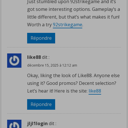
Just stumbled upon 92strikegame and it’s
got some interesting options. Gameplay’s a
little different, but that’s what makes it fun!
Worth a try
92strikegame
.
Répondre
like88
dit :
décembre 15, 2025 à 12:12 am
Okay, liking the look of Like88. Anyone else
using it? Good promos? Decent selection?
Let’s hear it! Here is the site:
like88
Répondre
jljl1login
dit :