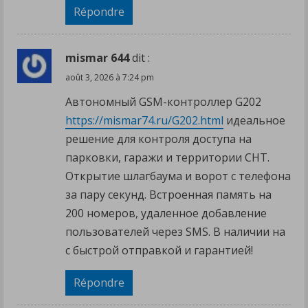
Répondre
mismar 644
dit :
août 3, 2026 à 7:24 pm
Автономный GSM-контроллер G202
https://mismar74.ru/G202.html
идеальное
решение для контроля доступа на
парковки, гаражи и территории СНТ.
Открытие шлагбаума и ворот с телефона
за пару секунд. Встроенная память на
200 номеров, удаленное добавление
пользователей через SMS. В наличии на
с быстрой отправкой и гарантией!
Répondre