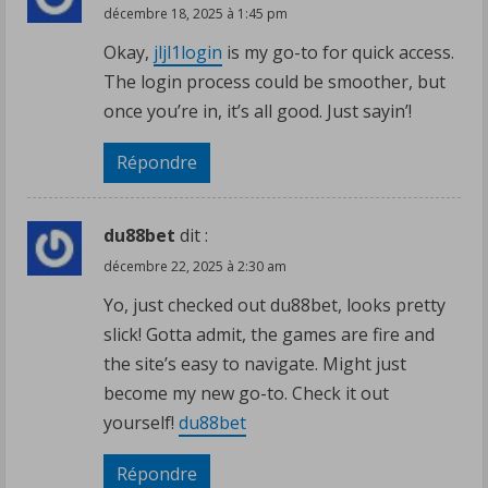
décembre 18, 2025 à 1:45 pm
Okay,
jljl1login
is my go-to for quick access.
The login process could be smoother, but
once you’re in, it’s all good. Just sayin’!
Répondre
du88bet
dit :
décembre 22, 2025 à 2:30 am
Yo, just checked out du88bet, looks pretty
slick! Gotta admit, the games are fire and
the site’s easy to navigate. Might just
become my new go-to. Check it out
yourself!
du88bet
Répondre