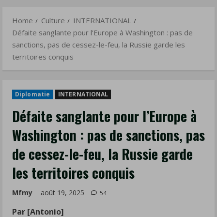
sanctions,
Menu
pas
Home
Culture
INTERNATIONAL
de
Défaite sanglante pour l’Europe à Washington : pas de
cessez-
sanctions, pas de cessez-le-feu, la Russie garde les
le-
territoires conquis
feu,
la
Russie
Diplomatie
INTERNATIONAL
garde
Défaite sanglante pour l’Europe à
les
Washington : pas de sanctions, pas
territoires
conquis
de cessez-le-feu, la Russie garde
les territoires conquis
Mfmy
août 19, 2025
54
Par [Antonio]