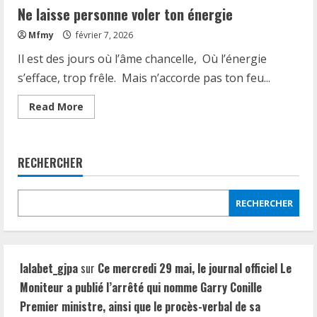
Ne laisse personne voler ton énergie
Mfmy
février 7, 2026
Il est des jours où l’âme chancelle, Où l’énergie
s’efface, trop frêle. Mais n’accorde pas ton feu...
Read
Read More
more
about
Ne
laisse
personne
RECHERCHER
voler
ton
énergie
RECHERCHER
lalabet_gjpa
sur
Ce mercredi 29 mai, le journal officiel Le
Moniteur a publié l’arrêté qui nomme Garry Conille
Premier ministre, ainsi que le procès-verbal de sa