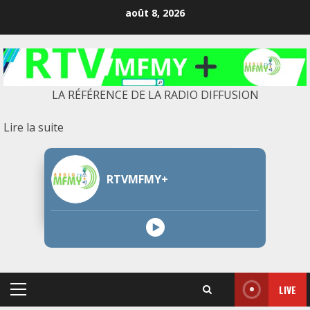
Skip
août 8, 2026
to
content
LA RÉFÉRENCE DE LA RADIO DIFFUSION
:
Lire la suite
Ne
laisse
RTVMFMY+
personne
voler
ton
énergie
LIVE
Primary