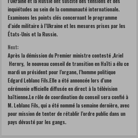
l’Ukraine et la Russie ont suscité des tensions et des
n
inquiétudes au sein de la communauté internationale.
Examinons les points clés concernant le programme
t
d’aide militaire à l’Ukraine et les mesures prises par les
États-Unis et la Russie.
i
Next:
n
Après la démission du Premier ministre contesté ,Ariel
u
Hernry, le nouveau conseil de transition en Haïti a élu ce
mardi un président pour l’organe, l’homme politique
e
Edgard Leblanc Fils.Elle a été annoncée lors d’une
R
cérémonie officielle diffusée en direct à la télévision
haïtienne.Le rôle de coordination du conseil sera confié à
e
M. Leblanc Fils, qui a été nommé la semaine dernière, avec
a
pour mission de tenter de rétablir l’ordre public dans un
pays dévasté par les gangs.
d