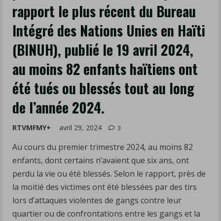
rapport le plus récent du Bureau
du
Bureau
Intégré des Nations Unies en Haïti
Intégré
(BINUH), publié le 19 avril 2024,
des
Nations
au moins 82 enfants haïtiens ont
Unies
été tués ou blessés tout au long
en
Haïti
de l’année 2024.
(BINUH),
publié
RTVMFMY+
avril 29, 2024
3
le
Au cours du premier trimestre 2024, au moins 82
19
enfants, dont certains n’avaient que six ans, ont
avril
perdu la vie ou été blessés. Selon le rapport, près de
2024,
la moitié des victimes ont été blessées par des tirs
au
lors d’attaques violentes de gangs contre leur
moins
quartier ou de confrontations entre les gangs et la
82