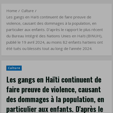
violence,
Menu
causant
Home
Culture
des
Les gangs en Haïti continuent de faire preuve de
dommages
violence, causant des dommages à la population, en
à
particulier aux enfants. D’après le rapport le plus récent
la
du Bureau Intégré des Nations Unies en Haïti (BINUH),
population,
publié le 19 avril 2024, au moins 82 enfants haïtiens ont
été tués ou blessés tout au long de l’année 2024.
en
particulier
aux
Culture
enfants.
D’après
Les gangs en Haïti continuent de
le
faire preuve de violence, causant
rapport
des dommages à la population, en
le
plus
particulier aux enfants. D’après le
récent