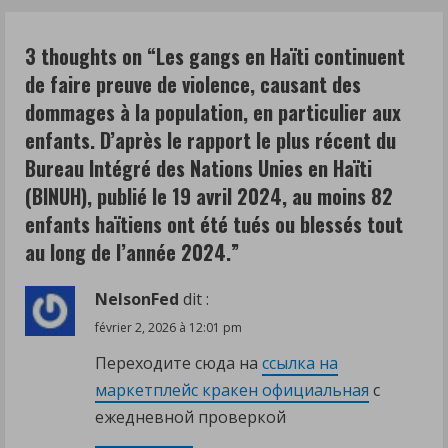
i
n
3 thoughts on “
Les gangs en Haïti continuent
de faire preuve de violence, causant des
g
dommages à la population, en particulier aux
enfants. D’après le rapport le plus récent du
Bureau Intégré des Nations Unies en Haïti
(BINUH), publié le 19 avril 2024, au moins 82
enfants haïtiens ont été tués ou blessés tout
au long de l’année 2024.
”
NelsonFed
dit :
février 2, 2026 à 12:01 pm
Переходите сюда на
ссылка на
маркетплейс кракен официальная
с
ежедневной проверкой