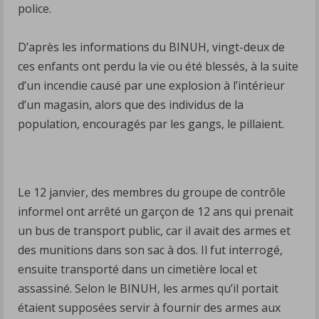
police.
enfants
haïtiens
D’après les informations du BINUH, vingt-deux de
ont
ces enfants ont perdu la vie ou été blessés, à la suite
été
d’un incendie causé par une explosion à l’intérieur
tués
d’un magasin, alors que des individus de la
ou
population, encouragés par les gangs, le pillaient.
blessés
tout
au
Le 12 janvier, des membres du groupe de contrôle
long
informel ont arrêté un garçon de 12 ans qui prenait
de
un bus de transport public, car il avait des armes et
l’année
des munitions dans son sac à dos. Il fut interrogé,
2024.
ensuite transporté dans un cimetière local et
assassiné. Selon le BINUH, les armes qu’il portait
étaient supposées servir à fournir des armes aux