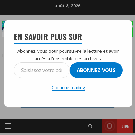
Skip
août 8, 2026
to
content
EN SAVOIR PLUS SUR
LA RÉFÉRENCE DE LA RADIO DIFFUSION
Abonnez-vous pour poursuivre la lecture et avoir
:
Lire la suite
accès à l’ensemble des archives.
Les
Saisissez
ABONNEZ-VOUS
gangs
votre
RTVMFMY+
en
adresse
Haïti
Continue reading
e-
continuent
mail…
de
faire
preuve
LIVE
de
Primary