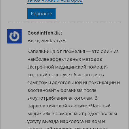
запоя нижний новгород
Répondre
Goodinifob
dit :
avril 18, 2026 à 6:06 am
Капельница от похмелья — это один из
наиболее эффективных методов
экстренной медицинской помощи,
который позволяет быстро снять
симптомы алкогольной интоксикации и
восстановить организм после
злоупотребления алкоголем. В
наркологической клинике «Частный
медик 24» в Самаре мы предоставляем
услугу выезда нарколога на дом и