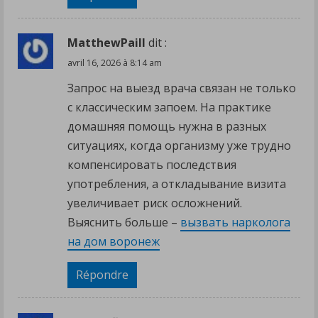
MatthewPaill
dit :
avril 16, 2026 à 8:14 am
Запрос на выезд врача связан не только
с классическим запоем. На практике
домашняя помощь нужна в разных
ситуациях, когда организму уже трудно
компенсировать последствия
употребления, а откладывание визита
увеличивает риск осложнений.
Выяснить больше –
вызвать нарколога
на дом воронеж
Répondre