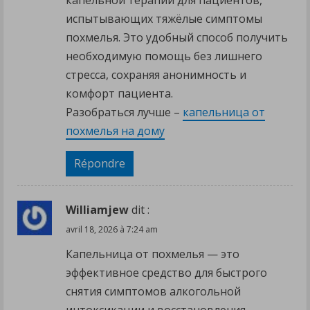
капельной терапии для пациентов,
испытывающих тяжёлые симптомы
похмелья. Это удобный способ получить
необходимую помощь без лишнего
стресса, сохраняя анонимность и
комфорт пациента.
Разобраться лучше –
капельница от
похмелья на дому
Répondre
Williamjew
dit :
avril 18, 2026 à 7:24 am
Капельница от похмелья — это
эффективное средство для быстрого
снятия симптомов алкогольной