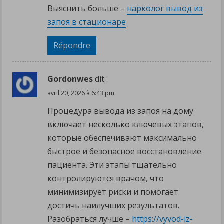
Выяснить больше –
нарколог вывод из
запоя в стационаре
Répondre
Gordonwes
dit :
avril 20, 2026 à 6:43 pm
Процедура вывода из запоя на дому
включает несколько ключевых этапов,
которые обеспечивают максимально
быстрое и безопасное восстановление
пациента. Эти этапы тщательно
контролируются врачом, что
минимизирует риски и помогает
достичь наилучших результатов.
Разобраться лучше –
https://vyvod-iz-