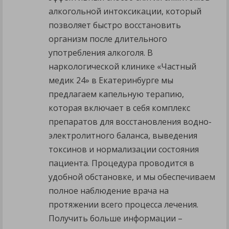
алкогольной интоксикации, который
позволяет быстро восстановить
организм после длительного
употребления алкоголя. В
наркологической клинике «Частный
медик 24» в Екатеринбурге мы
предлагаем капельную терапию,
которая включает в себя комплекс
препаратов для восстановления водно-
электролитного баланса, выведения
токсинов и нормализации состояния
пациента. Процедура проводится в
удобной обстановке, и мы обеспечиваем
полное наблюдение врача на
протяжении всего процесса лечения.
Получить больше информации –