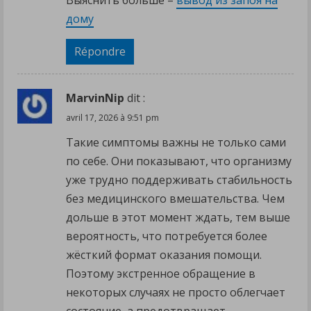
Выяснить больше –
вывод из запоя на
дому
Répondre
MarvinNip
dit :
avril 17, 2026 à 9:51 pm
Такие симптомы важны не только сами
по себе. Они показывают, что организму
уже трудно поддерживать стабильность
без медицинского вмешательства. Чем
дольше в этот момент ждать, тем выше
вероятность, что потребуется более
жёсткий формат оказания помощи.
Поэтому экстренное обращение в
некоторых случаях не просто облегчает