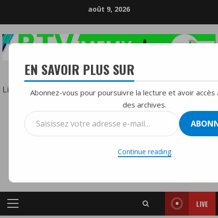
Skip
août 9, 2026
to
content
EN SAVOIR PLUS SUR
LA RÉFÉRENCE DE LA RADIO DIFFUSION
:
Lire la suite
Abonnez-vous pour poursuivre la lecture et avoir accès 
L’ascension
des archives.
d’Aristide
Saisissez
ABONN
RTVMFMY+
et
votre
la
adresse
Continue reading
quête
e-
du
mail…
pouvoir
à
LIVE
travers
Primary