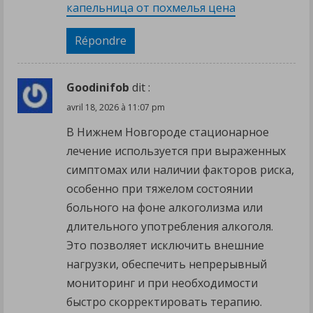
капельница от похмелья цена
Répondre
Goodinifob
dit :
avril 18, 2026 à 11:07 pm
В Нижнем Новгороде стационарное
лечение используется при выраженных
симптомах или наличии факторов риска,
особенно при тяжелом состоянии
больного на фоне алкоголизма или
длительного употребления алкоголя.
Это позволяет исключить внешние
нагрузки, обеспечить непрерывный
мониторинг и при необходимости
быстро скорректировать терапию.