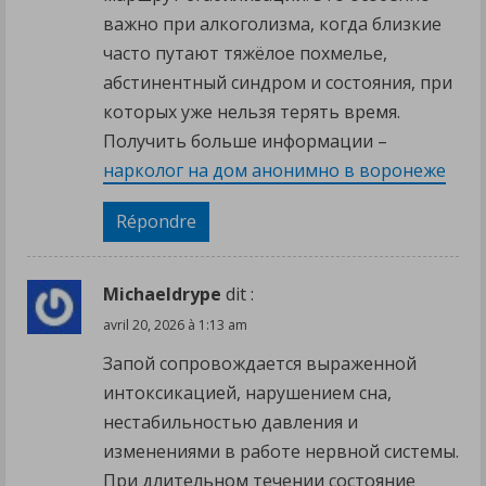
важно при алкоголизма, когда близкие
часто путают тяжёлое похмелье,
абстинентный синдром и состояния, при
которых уже нельзя терять время.
Получить больше информации –
нарколог на дом анонимно в воронеже
Répondre
Michaeldrype
dit :
avril 20, 2026 à 1:13 am
Запой сопровождается выраженной
интоксикацией, нарушением сна,
нестабильностью давления и
изменениями в работе нервной системы.
При длительном течении состояние