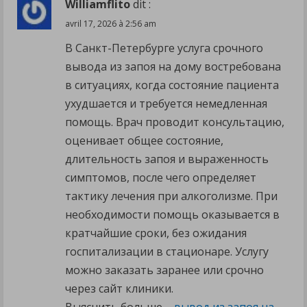
Williamflito
dit :
avril 17, 2026 à 2:56 am
В Санкт-Петербурге услуга срочного
вывода из запоя на дому востребована
в ситуациях, когда состояние пациента
ухудшается и требуется немедленная
помощь. Врач проводит консультацию,
оценивает общее состояние,
длительность запоя и выраженность
симптомов, после чего определяет
тактику лечения при алкоголизме. При
необходимости помощь оказывается в
кратчайшие сроки, без ожидания
госпитализации в стационаре. Услугу
можно заказать заранее или срочно
через сайт клиники.