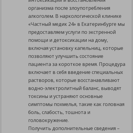
интоксикации и восстановления
организма после злоупотребления
алкоголем. В наркологической клинике
«Частный медик 24» в Екатеринбурге мы
предоставляем услуги по экстренной
помощи и детоксикации на дому,
включая установку капельниц, которые
позволяют улучшить состояние
пациента за короткое время. Процедура
включает в себя введение специальных
растворов, которые восстанавливают
водно-электролитный баланс, выводят
токсины и устраняют основные
симптомы похмелья, такие как головная
боль, слабость, тошнота и
головокружение.
Получить дополнительные сведения –