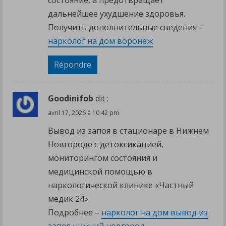
состояние, а предотвращает
дальнейшее ухудшение здоровья.
Получить дополнительные сведения –
нарколог на дом воронеж
Répondre
Goodinifob
dit :
avril 17, 2026 à 10:42 pm
Вывод из запоя в стационаре в Нижнем
Новгороде с детоксикацией,
мониторингом состояния и
медицинской помощью в
наркологической клинике «Частный
медик 24»
Подробнее –
нарколог на дом вывод из