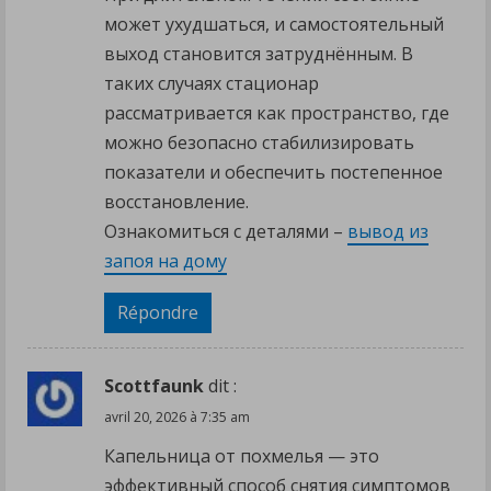
может ухудшаться, и самостоятельный
выход становится затруднённым. В
таких случаях стационар
рассматривается как пространство, где
можно безопасно стабилизировать
показатели и обеспечить постепенное
восстановление.
Ознакомиться с деталями –
вывод из
запоя на дому
Répondre
Scottfaunk
dit :
avril 20, 2026 à 7:35 am
Капельница от похмелья — это
эффективный способ снятия симптомов