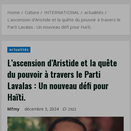
le
Menu
Parti
Home
Culture
INTERNATIONAL
actualités
Lavalas
L’ascension d’Aristide et la quête du pouvoir à travers le
:
Parti Lavalas : Un nouveau défi pour Haïti.
Un
nouveau
défi
actualités
pour
L’ascension d’Aristide et la quête
Haïti.
du pouvoir à travers le Parti
Lavalas : Un nouveau défi pour
Haïti.
Mfmy
décembre 3, 2024
2922