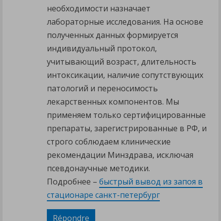
необходимости назначает
лабораторные исследования. На основе
полученных данных формируется
индивидуальный протокол,
учитывающий возраст, длительность
интоксикации, наличие сопутствующих
патологий и переносимость
лекарственных компонентов. Мы
применяем только сертифицированные
препараты, зарегистрированные в РФ, и
строго соблюдаем клинические
рекомендации Минздрава, исключая
псевдонаучные методики.
Подробнее –
быстрый вывод из запоя в
стационаре санкт-петербург
Répondre