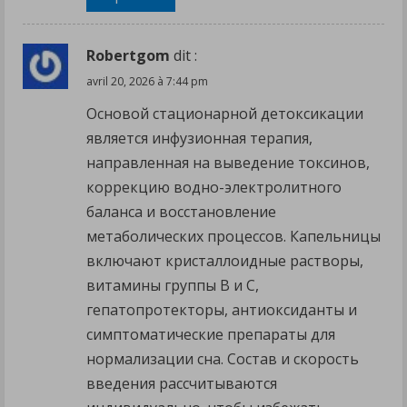
Robertgom
dit :
avril 20, 2026 à 7:44 pm
Основой стационарной детоксикации
является инфузионная терапия,
направленная на выведение токсинов,
коррекцию водно-электролитного
баланса и восстановление
метаболических процессов. Капельницы
включают кристаллоидные растворы,
витамины группы B и C,
гепатопротекторы, антиоксиданты и
симптоматические препараты для
нормализации сна. Состав и скорость
введения рассчитываются