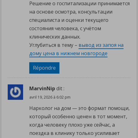
Решение о госпитализации принимается
на основе осмотра, консультации
специалиста и оценки текущего
состояния человека, с учётом
клинических данных.
Углубиться в тему –
вывод из запоя на
дому цена в нижнем новгороде
Répondre
MarvinNip
dit :
avril 19, 2026 à 6:02 pm
Нарколог на дом — это формат помощи,
который особенно ценен в тот момент,
когда человеку плохо уже сейчас, а
поездка в клинику только усиливает