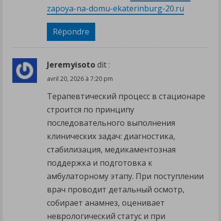
zapoya-na-domu-ekaterinburg-20.ru
Répondre
Jeremyisoto
dit :
avril 20, 2026 à 7:20 pm
Терапевтический процесс в стационаре
строится по принципу
последовательного выполнения
клинических задач: диагностика,
стабилизация, медикаментозная
поддержка и подготовка к
амбулаторному этапу. При поступлении
врач проводит детальный осмотр,
собирает анамнез, оценивает
неврологический статус и при