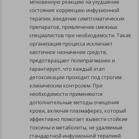
мгновенную реакцию на ухудшение
состояния: коррекцию инфузионной
терапии, введение симптоматических
препаратов, привлечение смежных
специалистов при необходимости. Такая
организация процесса исключает
хаотичное назначение средств,
предотвращает полипрагмазию и
гарантирует, что каждый этап
детоксикации проходит под строгим
клиническим контролем. При
необходимости применяются
дополнительные методы очищения
крови, включая плазмаферез, который
эффективно помогает вывести стойкие
токсины и метаболиты, не удаляемые
стандартной инфузионной терапией.