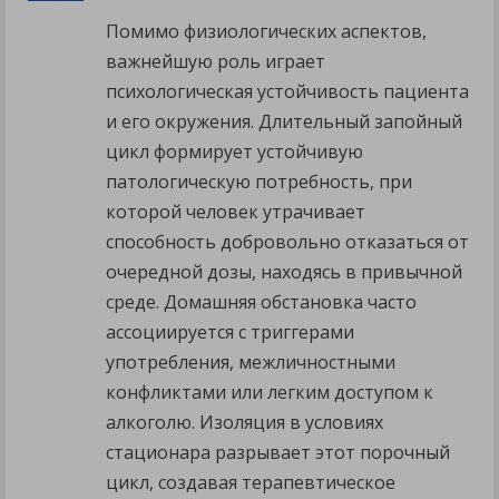
Помимо физиологических аспектов,
важнейшую роль играет
психологическая устойчивость пациента
и его окружения. Длительный запойный
цикл формирует устойчивую
патологическую потребность, при
которой человек утрачивает
способность добровольно отказаться от
очередной дозы, находясь в привычной
среде. Домашняя обстановка часто
ассоциируется с триггерами
употребления, межличностными
конфликтами или легким доступом к
алкоголю. Изоляция в условиях
стационара разрывает этот порочный
цикл, создавая терапевтическое