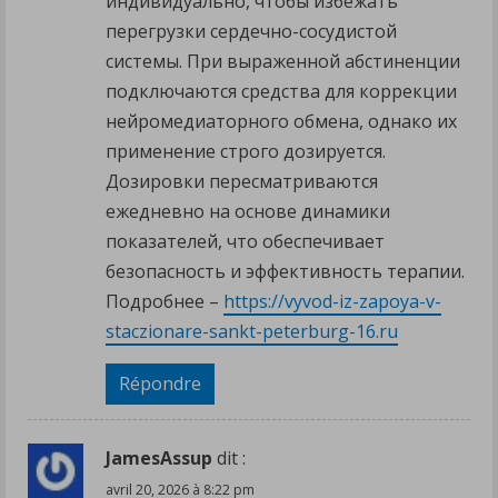
индивидуально, чтобы избежать
перегрузки сердечно-сосудистой
системы. При выраженной абстиненции
подключаются средства для коррекции
нейромедиаторного обмена, однако их
применение строго дозируется.
Дозировки пересматриваются
ежедневно на основе динамики
показателей, что обеспечивает
безопасность и эффективность терапии.
Подробнее –
https://vyvod-iz-zapoya-v-
staczionare-sankt-peterburg-16.ru
Répondre
JamesAssup
dit :
avril 20, 2026 à 8:22 pm