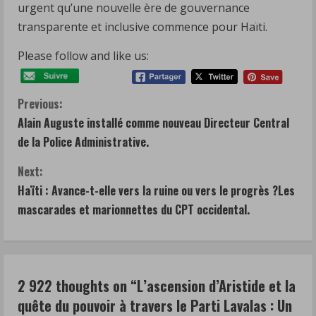
urgent qu’une nouvelle ère de gouvernance
transparente et inclusive commence pour Haïti.
Please follow and like us:
C
Previous:
Alain Auguste installé comme nouveau Directeur Central
o
de la Police Administrative.
n
Next:
t
Haïti : Avance-t-elle vers la ruine ou vers le progrès ?Les
mascarades et marionnettes du CPT occidental.
i
n
u
2 922 thoughts on “
L’ascension d’Aristide et la
quête du pouvoir à travers le Parti Lavalas : Un
e