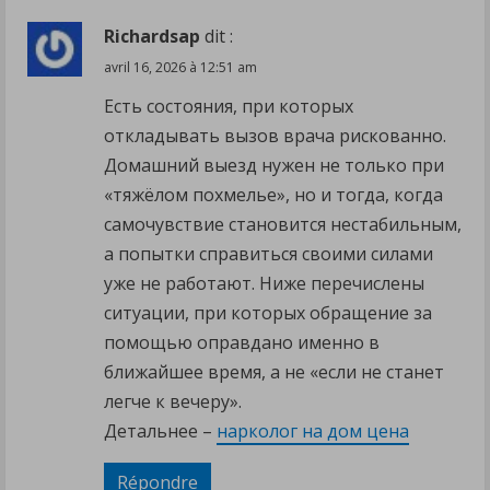
Richardsap
dit :
avril 16, 2026 à 12:51 am
Есть состояния, при которых
откладывать вызов врача рискованно.
Домашний выезд нужен не только при
«тяжёлом похмелье», но и тогда, когда
самочувствие становится нестабильным,
а попытки справиться своими силами
уже не работают. Ниже перечислены
ситуации, при которых обращение за
помощью оправдано именно в
ближайшее время, а не «если не станет
легче к вечеру».
Детальнее –
нарколог на дом цена
Répondre