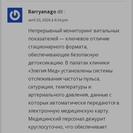
Barryanago
dit :
avril 20, 2026 à 6:34 pm
Непрерывный мониторинг витальных
показателей — ключевое отличие
стационарного формата,
обеспечивающее безопасную
детоксикацию. В палатах клиники
«Элегия Мед» установлены системы
отслеживания частоты пульса,
сатурации, температуры и
артериального давления, данные с
которых автоматически передаются в
электронную медицинскую карту.
Медицинский персонал дежурит
круглосуточно, что обеспечивает