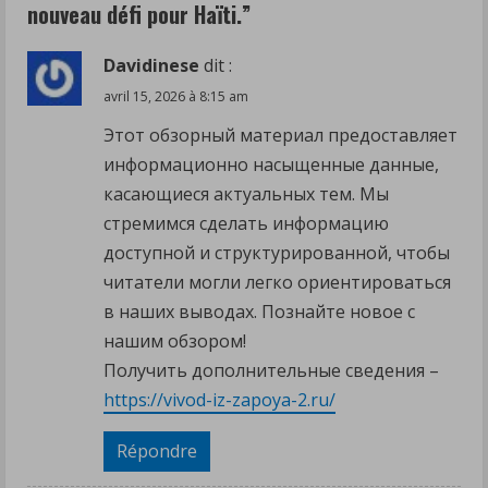
nouveau défi pour Haïti.
”
R
Davidinese
dit :
e
avril 15, 2026 à 8:15 am
a
Этот обзорный материал предоставляет
информационно насыщенные данные,
d
касающиеся актуальных тем. Мы
i
стремимся сделать информацию
доступной и структурированной, чтобы
n
читатели могли легко ориентироваться
g
в наших выводах. Познайте новое с
нашим обзором!
Получить дополнительные сведения –
https://vivod-iz-zapoya-2.ru/
Répondre