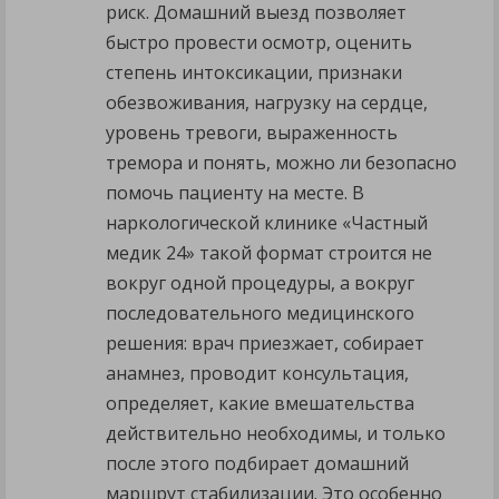
риск. Домашний выезд позволяет
быстро провести осмотр, оценить
степень интоксикации, признаки
обезвоживания, нагрузку на сердце,
уровень тревоги, выраженность
тремора и понять, можно ли безопасно
помочь пациенту на месте. В
наркологической клинике «Частный
медик 24» такой формат строится не
вокруг одной процедуры, а вокруг
последовательного медицинского
решения: врач приезжает, собирает
анамнез, проводит консультация,
определяет, какие вмешательства
действительно необходимы, и только
после этого подбирает домашний
маршрут стабилизации. Это особенно