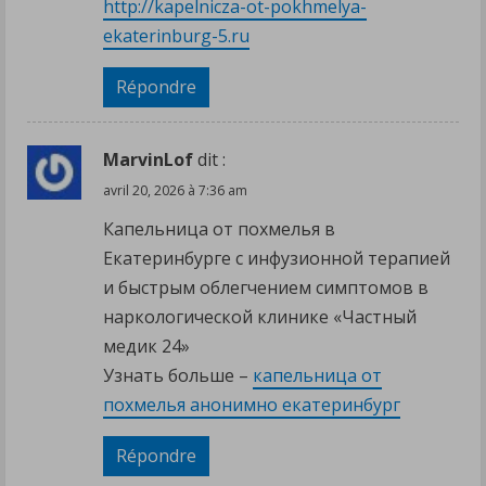
http://kapelnicza-ot-pokhmelya-
ekaterinburg-5.ru
Répondre
MarvinLof
dit :
avril 20, 2026 à 7:36 am
Капельница от похмелья в
Екатеринбурге с инфузионной терапией
и быстрым облегчением симптомов в
наркологической клинике «Частный
медик 24»
Узнать больше –
капельница от
похмелья анонимно екатеринбург
Répondre