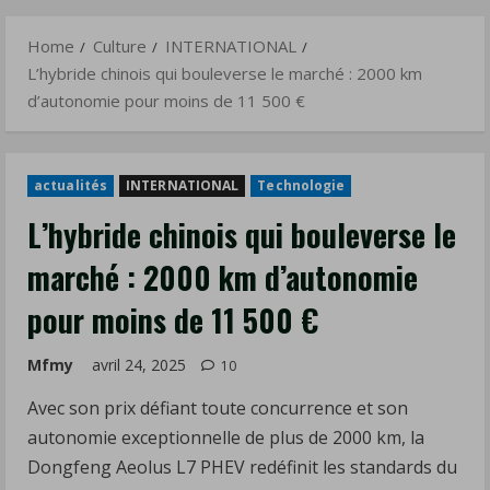
d’autonomie
Menu
pour
Home
Culture
INTERNATIONAL
moins
L’hybride chinois qui bouleverse le marché : 2000 km
de
d’autonomie pour moins de 11 500 €
11
500
€
actualités
INTERNATIONAL
Technologie
L’hybride chinois qui bouleverse le
marché : 2000 km d’autonomie
pour moins de 11 500 €
Mfmy
avril 24, 2025
10
Avec son prix défiant toute concurrence et son
autonomie exceptionnelle de plus de 2000 km, la
Dongfeng Aeolus L7 PHEV redéfinit les standards du