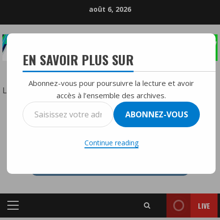
Skip
août 6, 2026
to
content
EN SAVOIR PLUS SUR
LA RÉFÉRENCE DE LA RADIO DIFFUSION
Abonnez-vous pour poursuivre la lecture et avoir
:
Lire la suite
accès à l’ensemble des archives.
L’hybride
Saisissez
ABONNEZ-VOUS
chinois
votre
RTVMFMY+
qui
adresse
bouleverse
Continue reading
e-
le
mail…
marché
:
2000
LIVE
km
Primary