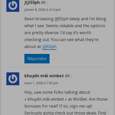
jljl55ph
dit :
janvier 8, 2026 à 4:14 pm
Been browsing jljl55ph lately and I’m liking
what I see. Seems reliable and the options
are pretty diverse. I’d say it’s worth
checking out. You can see what they’re
about at:
jljl55ph
Répondre
khuyến mãi winbet
dit :
mars 1, 2026 à 7:05 pm
Hey, saw some folks talking about
« khuyến mãi winbet » at WinBet. Are those
bonuses for real? If so, sign me up!
Seriously gotta check out those deals. Find