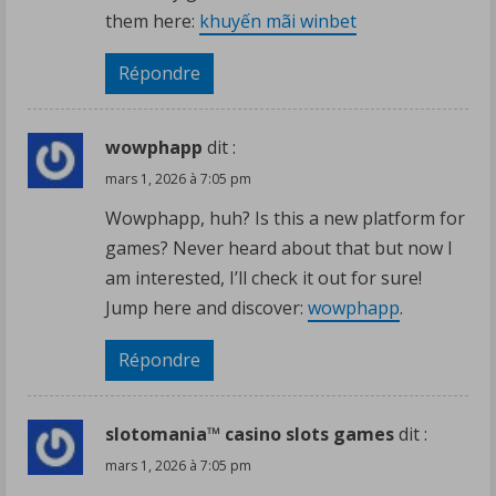
them here:
khuyến mãi winbet
Répondre
wowphapp
dit :
mars 1, 2026 à 7:05 pm
Wowphapp, huh? Is this a new platform for
games? Never heard about that but now I
am interested, I’ll check it out for sure!
Jump here and discover:
wowphapp
.
Répondre
slotomania™ casino slots games
dit :
mars 1, 2026 à 7:05 pm