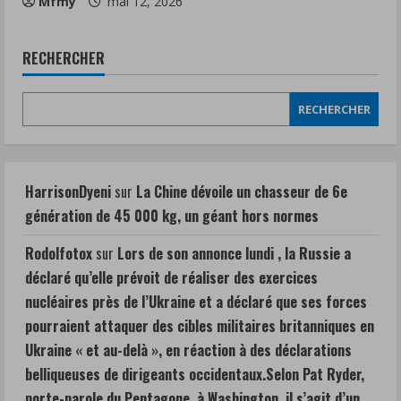
Mfmy
mai 12, 2026
RECHERCHER
RECHERCHER
HarrisonDyeni
sur
La Chine dévoile un chasseur de 6e
génération de 45 000 kg, un géant hors normes
Rodolfotox
sur
Lors de son annonce lundi , la Russie a
déclaré qu’elle prévoit de réaliser des exercices
nucléaires près de l’Ukraine et a déclaré que ses forces
pourraient attaquer des cibles militaires britanniques en
Ukraine « et au-delà », en réaction à des déclarations
belliqueuses de dirigeants occidentaux.Selon Pat Ryder,
porte-parole du Pentagone, à Washington, il s’agit d’un