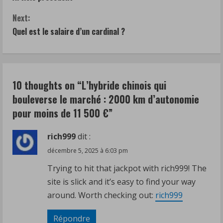
o
Next:
n
Quel est le salaire d’un cardinal ?
t
i
10 thoughts on “
L’hybride chinois qui
n
bouleverse le marché : 2000 km d’autonomie
u
pour moins de 11 500 €
”
e
rich999
dit :
R
décembre 5, 2025 à 6:03 pm
Trying to hit that jackpot with rich999! The
e
site is slick and it’s easy to find your way
a
around. Worth checking out:
rich999
d
Répondre