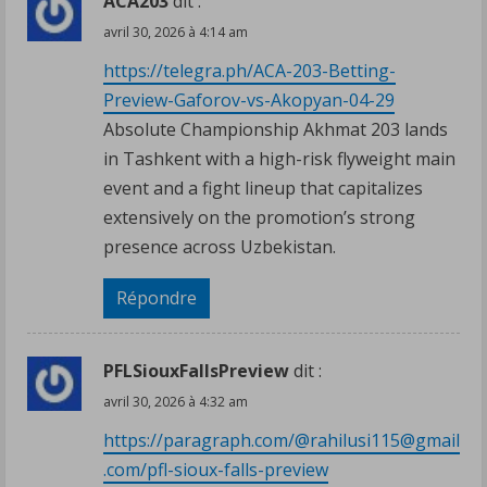
ACA203
dit :
avril 30, 2026 à 4:14 am
https://telegra.ph/ACA-203-Betting-
Preview-Gaforov-vs-Akopyan-04-29
Absolute Championship Akhmat 203 lands
in Tashkent with a high-risk flyweight main
event and a fight lineup that capitalizes
extensively on the promotion’s strong
presence across Uzbekistan.
Répondre
PFLSiouxFallsPreview
dit :
avril 30, 2026 à 4:32 am
https://paragraph.com/@rahilusi115@gmail
.com/pfl-sioux-falls-preview