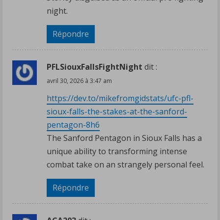
night.
Répondre
PFLSiouxFallsFightNight
dit :
avril 30, 2026 à 3:47 am
https://dev.to/mikefromgidstats/ufc-pfl-
sioux-falls-the-stakes-at-the-sanford-
pentagon-8h6
The Sanford Pentagon in Sioux Falls has a
unique ability to transforming intense
combat take on an strangely personal feel.
Répondre