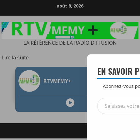
Skip
août 8, 2026
to
content
LA RÉFÉRENCE DE LA RADIO DIFFUSION
:
Lire la suite
Crise
EN SAVOIR 
politique
RTVMFMY+
en
Abonnez-vous pou
Haïti
:
Saisissez
quand
votre
la
adresse
responsabilité
e-
LIVE
des
mail…