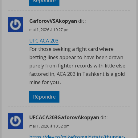
Répondre
GaforovVSAkopyan
dit :
mai 1, 2026 à 10:27 pm
UFC ACA 203
For those seeking a fight card where
betting lines appear to have been drawn
purely from fighter records with little else
factored in, ACA 203 in Tashkent is a gold
mine for you .
Répondre
UFCACA203GaforovAkopyan
dit :
mai 1, 2026 à 10:52 pm
https://dev.to/mikefromgidstats/thunder-