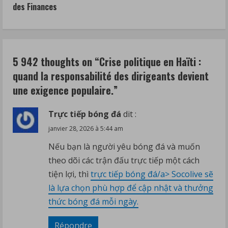
i
des Finances
n
u
5 942 thoughts on “
Crise politique en Haïti :
e
quand la responsabilité des dirigeants devient
R
une exigence populaire.
”
e
Trực tiếp bóng đá
dit :
a
janvier 28, 2026 à 5:44 am
Nếu bạn là người yêu bóng đá và muốn
d
theo dõi các trận đấu trực tiếp một cách
i
tiện lợi, thì
trực tiếp bóng đá/a> Socolive sẽ
là lựa chọn phù hợp để cập nhật và thưởng
n
thức bóng đá mỗi ngày.
g
Répondre