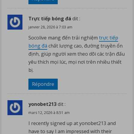
Trực tiếp bóng đá
dit :
janvier 28, 2026 à 7:03 am
Socolive mang đến trải nghiệm
trực tiếp
bóng đá
chất lượng cao, đường truyền ổn
định, giúp người xem theo dõi các trận đấu
yêu thích mọi lúc, mọi nơi trên nhiều thiết
bị.
Répondre
yonobet213
dit :
mars 12, 2026 à 8:51 am
I recently signed up at yonobet213 and
have to say I am impressed with their